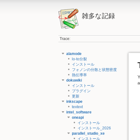
雑多な記録
Trace:
alamode
lo-to分裂
インストール
フォノンの分散と状態密度
熱伝導率
Y
dokuwiki
a
インストール
プラグイン
更新
inkscape
textext
intel_software
oneapi
インストール
インストール_2026
parallel_studio_xe
インストール