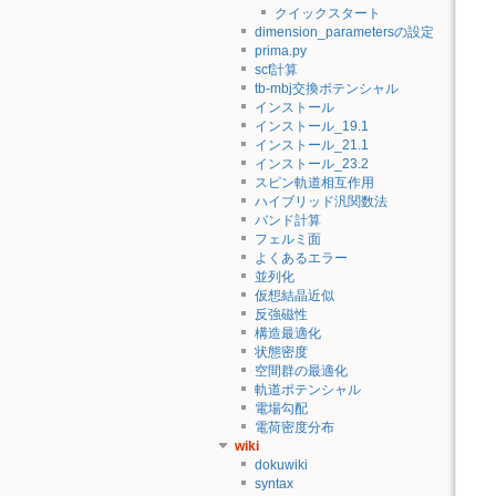
クイックスタート
dimension_parametersの設定
prima.py
scf計算
tb-mbj交換ポテンシャル
インストール
インストール_19.1
インストール_21.1
インストール_23.2
スピン軌道相互作用
ハイブリッド汎関数法
バンド計算
フェルミ面
よくあるエラー
並列化
仮想結晶近似
反強磁性
構造最適化
状態密度
空間群の最適化
軌道ポテンシャル
電場勾配
電荷密度分布
wiki
dokuwiki
syntax