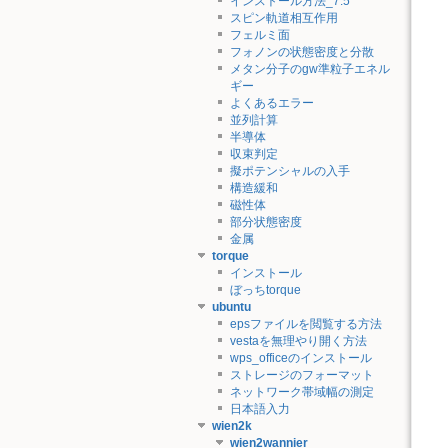
インストール方法_7.5
スピン軌道相互作用
フェルミ面
フォノンの状態密度と分散
メタン分子のgw準粒子エネル
ギー
よくあるエラー
並列計算
半導体
収束判定
擬ポテンシャルの入手
構造緩和
磁性体
部分状態密度
金属
torque
インストール
ぼっちtorque
ubuntu
epsファイルを閲覧する方法
vestaを無理やり開く方法
wps_officeのインストール
ストレージのフォーマット
ネットワーク帯域幅の測定
日本語入力
wien2k
wien2wannier