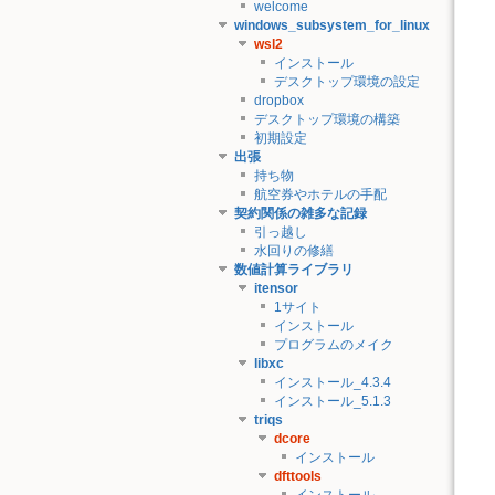
welcome
windows_subsystem_for_linux
wsl2
インストール
デスクトップ環境の設定
dropbox
デスクトップ環境の構築
初期設定
出張
持ち物
航空券やホテルの手配
契約関係の雑多な記録
引っ越し
水回りの修繕
数値計算ライブラリ
itensor
1サイト
インストール
プログラムのメイク
libxc
インストール_4.3.4
インストール_5.1.3
triqs
dcore
インストール
dfttools
インストール