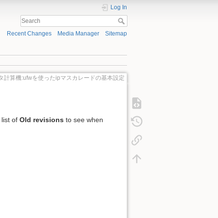
Log In
Recent Changes
Media Manager
Sitemap
計算機:ufwを使ったipマスカレードの基本設定
list of
Old revisions
to see when