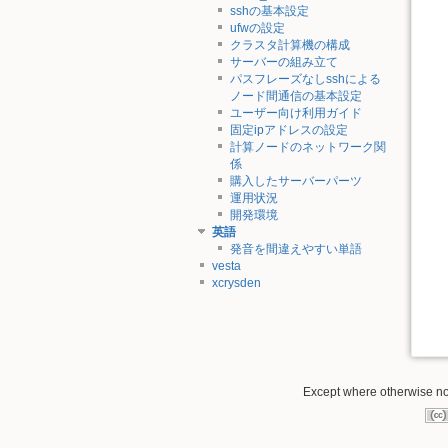
sshの基本設定
ufwの設定
クラスタ計算機の構成
サーバーの組み立て
パスフレーズなしsshによる
ノード間通信の基本設定
ユーザー向け利用ガイド
固定ipアドレスの設定
計算ノードのネットワーク関
係
購入したサーバーパーツ
運用状況
開発環境
英語
発音を間違えやすい単語
vesta
xcrysden
Except where otherwise not