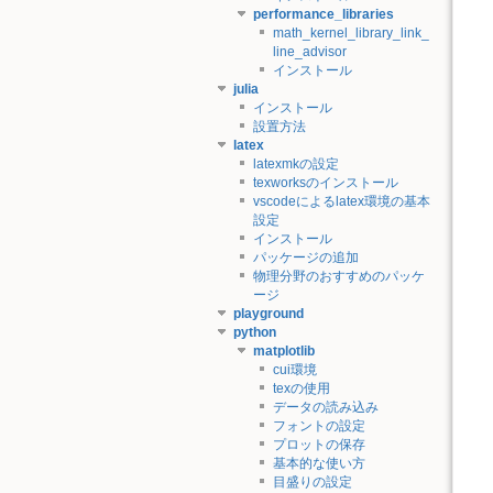
performance_libraries
math_kernel_library_link_
line_advisor
インストール
julia
インストール
設置方法
latex
latexmkの設定
texworksのインストール
vscodeによるlatex環境の基本
設定
インストール
パッケージの追加
物理分野のおすすめのパッケ
ージ
playground
python
matplotlib
cui環境
texの使用
データの読み込み
フォントの設定
プロットの保存
基本的な使い方
目盛りの設定