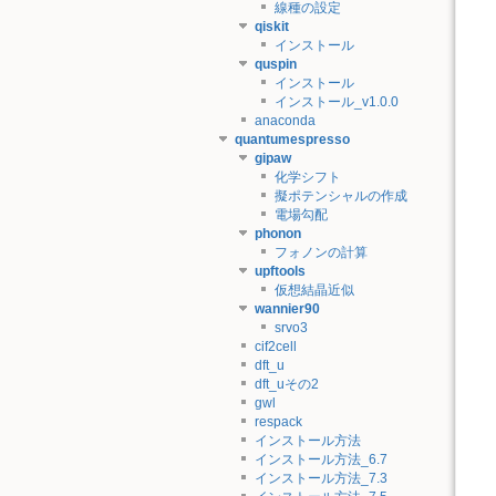
線種の設定
qiskit
インストール
quspin
インストール
インストール_v1.0.0
anaconda
quantumespresso
gipaw
化学シフト
擬ポテンシャルの作成
電場勾配
phonon
フォノンの計算
upftools
仮想結晶近似
wannier90
srvo3
cif2cell
dft_u
dft_uその2
gwl
respack
インストール方法
インストール方法_6.7
インストール方法_7.3