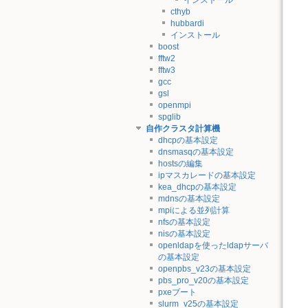
cthyb
hubbardi
インストール
boost
fftw2
fftw3
gcc
gsl
openmpi
spglib
自作クラスタ計算機
dhcpの基本設定
dnsmasqの基本設定
hostsの編集
ipマスカレードの基本設定
kea_dhcpの基本設定
mdnsの基本設定
mpiによる並列計算
nfsの基本設定
nisの基本設定
openldapを使ったldapサーバ
の基本設定
openpbs_v23の基本設定
pbs_pro_v20の基本設定
pxeブート
slurm_v25の基本設定