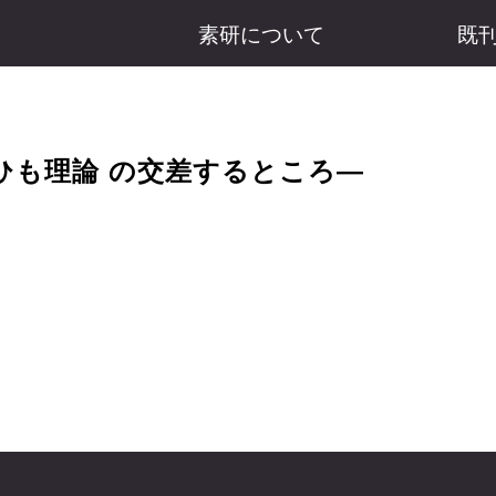
素研について
既
ひも理論 の交差するところ―