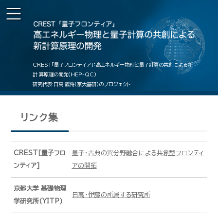
CREST「量子フロンティア」：高エネルギー物理と量子計算の共創による新
計 算原理の開発(HEP-QC)
研究代表:日高 義将(京大基研)のプロジェクト
リンク集
CREST[量子フロ
量⼦・古典の異分野融合による共創型フロンティ
ンティア]
アの開拓
京都大学 基礎物理
日高・伊藤の所属する研究所
学研究所(YITP)