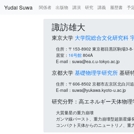
Yudai Suwa
関係者
出版物
講演
研究
講義
履歴書
予
Skip to main content
諏訪雄大
東京大学
大学院総合文化研究科
住所：〒153-8902 東京都目黒区駒場3-8-
居室：
16号館
804A
E-mail：suwa@ea.c.u-tokyo.ac.jp
京都大学
基礎物理学研究所
基研
住所：〒606-8502 京都市左京区北白川
E-mail：suwa@yukawa.kyoto-u.ac.jp
研究分野：高エネルギー天体物理
大質量星の重力崩壊
ガンマ線バースト、重力崩壊型超新星爆
コンパクト天体からのニュートリノ、重