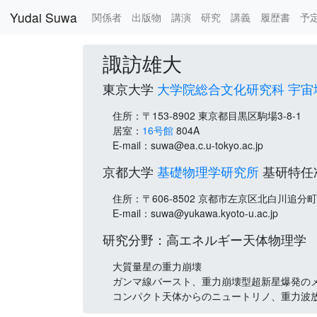
Yudai Suwa
関係者
出版物
講演
研究
講義
履歴書
予
Skip to main content
諏訪雄大
東京大学
大学院総合文化研究科
宇宙
住所：〒153-8902 東京都目黒区駒場3-8-1
居室：
16号館
804A
E-mail：suwa@ea.c.u-tokyo.ac.jp
京都大学
基礎物理学研究所
基研特任
住所：〒606-8502 京都市左京区北白川追分町
E-mail：suwa@yukawa.kyoto-u.ac.jp
研究分野：高エネルギー天体物理学
大質量星の重力崩壊
ガンマ線バースト、重力崩壊型超新星爆発の
コンパクト天体からのニュートリノ、重力波