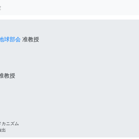
定
(current)
地球部会
准教授
准教授
メカニズム
放出