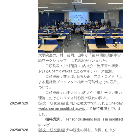
大学院生の川村、前岡、山中が
「第14回観測的宇宙
論ワークショップ」
にて講演を行いました。
口頭発表：川村翔吾, 山内大介「泡宇宙の衝突に
おけるCosmic wakesによるマルチバース観測」
口頭発表：前岡凜, 山内大介「アストロメトリに
よる超軽量ダークマター検出の可能性とその応用に
ついて」
口頭発表：山中大和, 山内大介「非リーマン重力
理論におけるパリティ対称性の破れの探求」
2025/07/29
[
論文・研究業績
] 山内が立教大学で行われる
One-day
workshop on modified gravity
にて
招待講演
を行いま
した。
招待講演
：``Tensor clustering fossils in modified
gravity''
2025/07/28
[
論文・研究業績
] 大学院生の川村、前岡、山中が