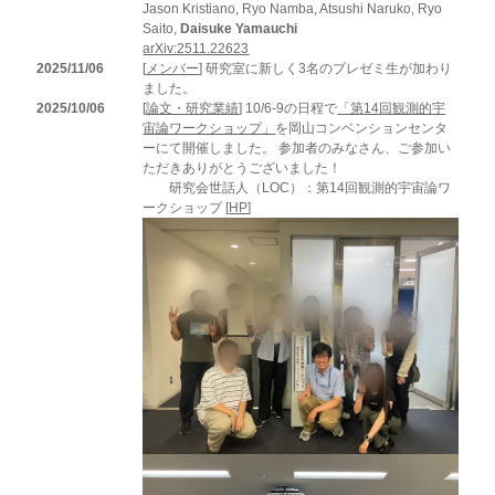
Jason Kristiano, Ryo Namba, Atsushi Naruko, Ryo
Saito,
Daisuke Yamauchi
arXiv:2511.22623
2025/11/06
[
メンバー
] 研究室に新しく3名のプレゼミ生が加わり
ました。
2025/10/06
[
論文・研究業績
] 10/6-9の日程で
「第14回観測的宇
宙論ワークショップ」
を岡山コンベンションセンタ
ーにて開催しました。 参加者のみなさん、ご参加い
ただきありがとうございました！
研究会世話人（LOC）：第14回観測的宇宙論ワ
ークショップ [
HP
]