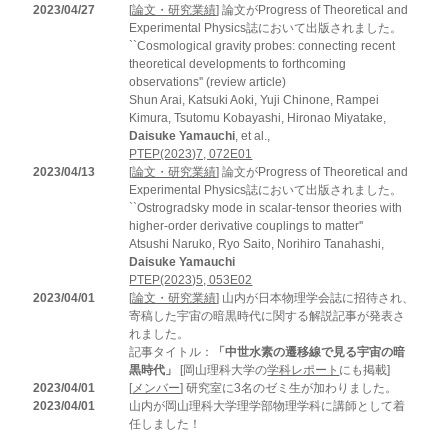
2023/04/27
[
論文・研究業績
] 論文がProgress of Theoretical and
Experimental Physics誌において出版されました。
``Cosmological gravity probes: connecting recent
theoretical developments to forthcoming
observations'' (review article)
Shun Arai, Katsuki Aoki, Yuji Chinone, Rampei
Kimura, Tsutomu Kobayashi, Hironao Miyatake,
Daisuke Yamauchi
, et al.,
PTEP(2023)7, 072E01
2023/04/13
[
論文・研究業績
] 論文がProgress of Theoretical and
Experimental Physics誌において出版されました。
``Ostrogradsky mode in scalar-tensor theories with
higher-order derivative couplings to matter''
Atsushi Naruko, Ryo Saito, Norihiro Tanahashi,
Daisuke Yamauchi
PTEP(2023)5, 053E02
2023/04/01
[
論文・研究業績
] 山内が日本物理学会誌に招待され、
寄稿した宇宙の暗黒時代に関する解説記事が発表さ
れました。
記事タイトル：
「中世水素の遷移線で見る宇宙の暗
黒時代」
[岡山理科大学の
学科レポート
にも掲載]
2023/04/01
[
メンバー
] 研究室に3名のゼミ生が加わりました。
2023/04/01
山内が岡山理科大学理学部物理学科に講師として着
任しました！