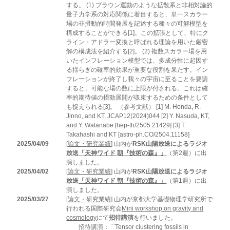
する。 (1) ブラウン運動のような拡散系と非相対論的
量子力学系の対応関係に着目すると、単一スカラー
場の非摂動的時間発展を記述する種々の可解模型を
構成することができる[1]。この拡張として、特にク
ライン・アドラー変換と呼ばれる理論を用いた厳密
解の構成法を紹介する[2]。 (2) 複数スカラー場を用
いたインフレーション模型では、多成分性に起因す
る揺らぎの確率的効果が重要な役割を果たす。イン
フレーションが終了し我々の宇宙に至ることを要請
すると、可能な場の数に上限が付される。これは確
率的期待値の摂動展開が収束するための条件として
も捉えられる[3]。 （参考文献） [1] M. Honda, R.
Jinno, and KT, JCAP12(2024)044 [2] Y. Nasuda, KT,
and Y. Watanabe [hep-th/2505.21429] [3] T.
Takahashi and KT [astro-ph.CO/2504.11158]
2025/04/09
[
論文・研究業績
] 山内が
RSK山陽放送によるラジオ
放送
「天神ワイド 朝『技術の森』」
（第2週）に出
演しました。
2025/04/02
[
論文・研究業績
] 山内が
RSK山陽放送によるラジオ
放送
「天神ワイド 朝『技術の森』」
（第1週）に出
演しました。
2025/03/27
[
論文・研究業績
] 山内が京都大学基礎物理学研究所で
行われる国際研究会
Mini workshop on gravity and
cosmology
にて
招待講演
を行いました。
招待講演： ``Tensor clustering fossils in