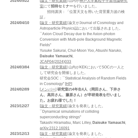
2024/05/22
[
論文・研究業績
] 山内が
神戸大学素粒子宇宙理論研究
室
にて
招待セミナー
を行いました。
招待講演：「位置天文を用いた背景重力波の検
証」
2024/04/10
[
論文・研究業績
] 論文がJournal of Cosmology and
Astroparticle Physics誌において出版されました。
``Axion Cloud Decay due to the Axion-photon
Conversion with Multi-pole Background Magnetic
Fields''
Yusuke Sakurai, Chul-Moon Yoo, Atsushi Naruko,
Daisuke Yamauchi
,
JCAP04(2024)033
2024/03/04
[
論文・研究業績
] 山内がKEKにおいてSOCの一人と
して研究会を開催しました。
研究会SOC：``Statistical Analysis of Random Fields
in Cosmology'' [
HP
]
2024/02/09
[
メンバー
]
研究室の4年生4人（岡田さん、下井さ
ん、高田さん、藤原さん）が卒研発表を行いまし
た。お疲れ様でした！
2023/12/27
[
論文・研究業績
] 論文を発表しました。
``Dynamical simulations of colliding
superconducting strings''
Takashi Hiramatsu, Marc Lilley,
Daisuke Yamauchi
,
arXiv:2312.16091
2023/12/13
[
論文・研究業績
] 論文を発表しました。