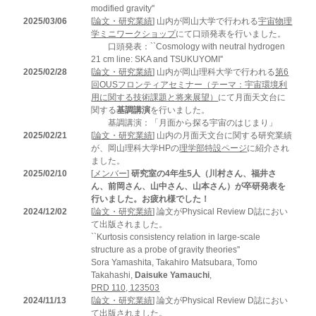
modified gravity''
2025/03/06
[
論文・研究業績
] 山内が岡山大学で行われる
宇宙物理
学ミニワークショップ
にて口頭発表を行いました。
口頭発表：``Cosmology with neutral hydrogen
21 cm line: SKA and TSUKUYOMI''
2025/02/28
[
論文・研究業績
] 山内が岡山理科大学で行われる
第6
回OUSフロンティアセミナー（テーマ：宇宙環境利
用に関する技術課題と将来展望）
にて月面天文台に
関する
基調講演
を行いました。
基調講演：「月面から探る宇宙のはじまり」
2025/02/21
[
論文・研究業績
] 山内の月面天文台に関する研究業績
が、岡山理科大学HPの
理学部特設ページ
に紹介され
ました。
2025/02/10
[
メンバー
]
研究室の4年生5人（川村さん、福井さ
ん、前岡さん、山中さん、山本さん）が卒研発表を
行いました。お疲れ様でした！
2024/12/02
[
論文・研究業績
] 論文がPhysical Review D誌におい
て出版されました。
``Kurtosis consistency relation in large-scale
structure as a probe of gravity theories''
Sora Yamashita, Takahiro Matsubara, Tomo
Takahashi,
Daisuke Yamauchi
,
PRD 110, 123503
2024/11/13
[
論文・研究業績
] 論文がPhysical Review D誌におい
て出版されました。