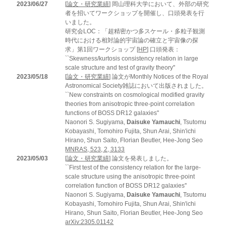
2023/06/27
[
論文・研究業績
] 岡山理科大学において、外部の研究
者を招いてワークショップを開催し、口頭発表を行
いました。
研究会LOC：「超精密かつ多スケール・多粒子観測
時代における相対論的宇宙論の確立と宇宙像の探
求」第1回ワークショップ [
HP
] 口頭発表：
``Skewness/kurtosis consistency relation in large
scale structure and test of gravity theory''
2023/05/18
[
論文・研究業績
] 論文がMonthly Notices of the Royal
Astronomical Society雑誌において出版されました。
``New constraints on cosmological modified gravity
theories from anisotropic three-point correlation
functions of BOSS DR12 galaxies''
Naonori S. Sugiyama,
Daisuke Yamauchi
, Tsutomu
Kobayashi, Tomohiro Fujita, Shun Arai, Shin'ichi
Hirano, Shun Saito, Florian Beutler, Hee-Jong Seo
MNRAS, 523, 2, 3133
2023/05/03
[
論文・研究業績
] 論文を発表しました。
``First test of the consistency relation for the large-
scale structure using the anisotropic three-point
correlation function of BOSS DR12 galaxies''
Naonori S. Sugiyama,
Daisuke Yamauchi
, Tsutomu
Kobayashi, Tomohiro Fujita, Shun Arai, Shin'ichi
Hirano, Shun Saito, Florian Beutler, Hee-Jong Seo
arXiv:2305.01142