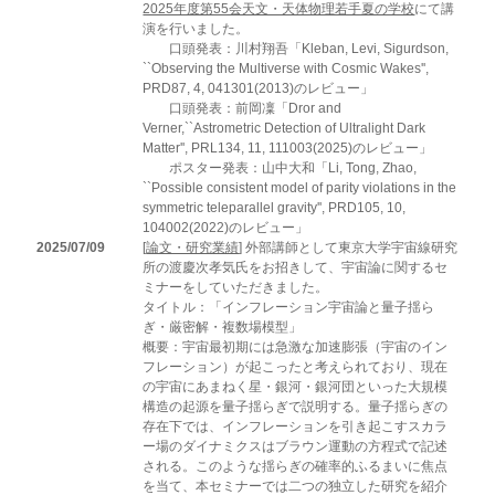
2025年度第55会天文・天体物理若手夏の学校
にて講
演を行いました。
口頭発表：川村翔吾「Kleban, Levi, Sigurdson,
``Observing the Multiverse with Cosmic Wakes'',
PRD87, 4, 041301(2013)のレビュー」
口頭発表：前岡凜「Dror and
Verner,``Astrometric Detection of Ultralight Dark
Matter'', PRL134, 11, 111003(2025)のレビュー」
ポスター発表：山中大和「Li, Tong, Zhao,
``Possible consistent model of parity violations in the
symmetric teleparallel gravity'', PRD105, 10,
104002(2022)のレビュー」
2025/07/09
[
論文・研究業績
] 外部講師として東京大学宇宙線研究
所の渡慶次孝気氏をお招きして、宇宙論に関するセ
ミナーをしていただきました。
タイトル：「インフレーション宇宙論と量子揺ら
ぎ・厳密解・複数場模型」
概要：宇宙最初期には急激な加速膨張（宇宙のイン
フレーション）が起こったと考えられており、現在
の宇宙にあまねく星・銀河・銀河団といった大規模
構造の起源を量子揺らぎで説明する。量子揺らぎの
存在下では、インフレーションを引き起こすスカラ
ー場のダイナミクスはブラウン運動の方程式で記述
される。このような揺らぎの確率的ふるまいに焦点
を当て、本セミナーでは二つの独立した研究を紹介