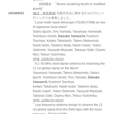
招待講演：``Tensor clustering fossils in modified
gravity''
2024/08/23
[
論文・研究業績
] 月面天文台に関する3つのプロシー
ディングスを発表しました。
``Lunar meter-wave telescope (TSUKUYOMI) as one
of Japanese lunar plans''
Satoru Iguchi, Toru Yamada, Yasumasa Yamasaki,
Toshikazu Onishi,
Daisuke Yamauchi
, Fuminori
Tsuchiya, Keitaro Takahashi, Takeru Matsumoto,
Naoki Isobe, Takahiro Iwata, Naoto Usami, Yutaro
Sekimoto, Yasuyuki Miyazaki, Takanao Saiki, Osamu
Mori, Tetsuo Yoshimitsu
SPIE, 130922K (2024)
``A 1–50 MHz short dipole antenna for observing the
21 cm global signal on the Moon''
Yasumasa Yamasaki, Takeru Matsumoto, Satoru
Iguchi, Toshikazu Onishi, Toru Yamada,
Daisuke
Yamauchi
, Fuminori Tsuchiya,
Keitaro Takahashi, Naoki Isobe, Takahiro Iwata,
Naoto Usami, Yutaro Sekimoto, Yasuyuki Miyazaki,
Takanao Saiki, Osamu Mori, Tetsuo Yoshimitsu
SPIE, 1309278 (2024)
``Low-frequency antenna design to observe the 21
cm global signal from the Dark Ages with the lunar
telescope, TSUKUYOMI''