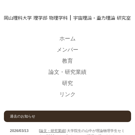
ホーム
メンバー
教育
論文・研究業績
研究
リンク
過去のお知らせ
2026/03/13
[
論文・研究業績
] 大学院生の山中が理論物理学生セミ