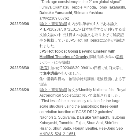
``Dark age consistency in the 21cm global signal''
Fumiya Okamatsu, Teppie Minoda, Tomo Takahashi,
Daisuke Yamauchi
, Shintaro Yoshiura
arXiv:2309.06762
2023/09/08
[
論文・研究業績
] 山内が執筆者の1人である論文
PTEP(2023)7, 072E01
が 日本物理学会が刊行する英
文論文誌の中で注目すべき論文を取り上げて解説記
事を掲載している
JPS Hot Tot Topics
に記事が掲載さ
れました。
JPS Hot Topics: Going Beyond Einstein with
Modified Theories of Gravity
[岡山理科大学の
学科
レポート
にも掲載]
2023/08/30
[
教育
] 山内が2023/08/30-09/01の日程で山口大学に
て
集中講義
を行いました。
集中講義科目名：物理学特別講義I:電波観測による宇
宙論
2023/06/28
[
論文・研究業績
] 論文がMonthly Notices of the Royal
Astronomical Society誌において出版されました。
``First test of the consistency relation for the large-
scale structure using the anisotropic three-point
correlation function of BOSS DR12 galaxies''
Naonori S. Sugiyama,
Daisuke Yamauchi
, Tsutomu
Kobayashi, Tomohiro Fujita, Shun Arai, Shin'ichi
Hirano, Shun Saito, Florian Beutler, Hee-Jong Seo
MNRAS, 524, 2, 1651