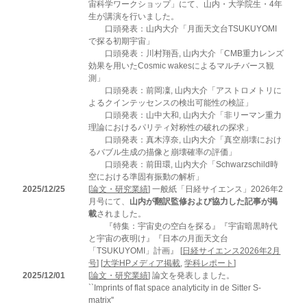
宙科学ワークショップ」にて、山内・大学院生・4年
生が講演を行いました。
口頭発表：山内大介「月面天文台TSUKUYOMI
で探る初期宇宙」
口頭発表：川村翔吾, 山内大介「CMB重力レンズ
効果を用いたCosmic wakesによるマルチバース観
測」
口頭発表：前岡凜, 山内大介「アストロメトリに
よるクインテッセンスの検出可能性の検証」
口頭発表：山中大和, 山内大介「非リーマン重力
理論におけるパリティ対称性の破れの探求」
口頭発表：真木淳奈, 山内大介「真空崩壊におけ
るバブル生成の描像と崩壊確率の評価」
口頭発表：前田環, 山内大介「Schwarzschild時
空における準固有振動の解析」
2025/12/25
[
論文・研究業績
] 一般紙「日経サイエンス」2026年2
月号にて、
山内が翻訳監修および協力した記事が掲
載
されました。
『特集：宇宙史の空白を探る』『宇宙暗黒時代
と宇宙の夜明け』『日本の月面天文台
「TSUKUYOMI」計画』 [
日経サイエンス2026年2月
号
] [
大学HPメディア掲載
,
学科レポート
]
2025/12/01
[
論文・研究業績
] 論文を発表しました。
``Imprints of flat space analyticity in de Sitter S-
matrix''