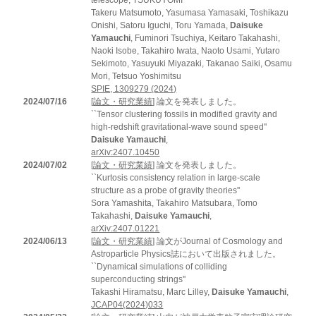
Takeru Matsumoto, Yasumasa Yamasaki, Toshikazu
Onishi, Satoru Iguchi, Toru Yamada,
Daisuke
Yamauchi
, Fuminori Tsuchiya, Keitaro Takahashi,
Naoki Isobe, Takahiro Iwata, Naoto Usami, Yutaro
Sekimoto, Yasuyuki Miyazaki, Takanao Saiki, Osamu
Mori, Tetsuo Yoshimitsu
SPIE, 1309279 (2024)
2024/07/16
[
論文・研究業績
] 論文を発表しました。
``Tensor clustering fossils in modified gravity and
high-redshift gravitational-wave sound speed''
Daisuke Yamauchi
,
arXiv:2407.10450
2024/07/02
[
論文・研究業績
] 論文を発表しました。
``Kurtosis consistency relation in large-scale
structure as a probe of gravity theories''
Sora Yamashita, Takahiro Matsubara, Tomo
Takahashi,
Daisuke Yamauchi
,
arXiv:2407.01221
2024/06/13
[
論文・研究業績
] 論文がJournal of Cosmology and
Astroparticle Physics誌において出版されました。
``Dynamical simulations of colliding
superconducting strings''
Takashi Hiramatsu, Marc Lilley,
Daisuke Yamauchi
,
JCAP04(2024)033