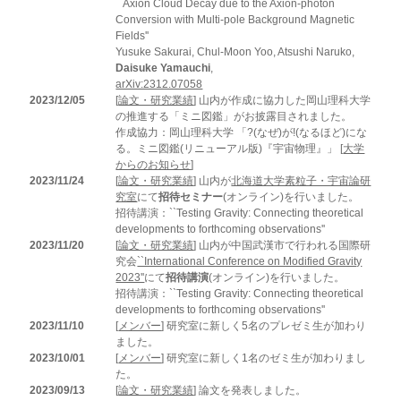
``Axion Cloud Decay due to the Axion-photon
Conversion with Multi-pole Background Magnetic
Fields''
Yusuke Sakurai, Chul-Moon Yoo, Atsushi Naruko,
Daisuke Yamauchi
,
arXiv:2312.07058
2023/12/05
[
論文・研究業績
] 山内が作成に協力した岡山理科大学
の推進する「ミニ図鑑」がお披露目されました。
作成協力：岡山理科大学 「?(なぜ)が!(なるほど)にな
る。ミニ図鑑(リニューアル版)『宇宙物理』」 [
大学
からのお知らせ
]
2023/11/24
[
論文・研究業績
] 山内が
北海道大学素粒子・宇宙論研
究室
にて
招待セミナー
(オンライン)を行いました。
招待講演：``Testing Gravity: Connecting theoretical
developments to forthcoming observations''
2023/11/20
[
論文・研究業績
] 山内が中国武漢市で行われる国際研
究会
``International Conference on Modified Gravity
2023''
にて
招待講演
(オンライン)を行いました。
招待講演：``Testing Gravity: Connecting theoretical
developments to forthcoming observations''
2023/11/10
[
メンバー
] 研究室に新しく5名のプレゼミ生が加わり
ました。
2023/10/01
[
メンバー
] 研究室に新しく1名のゼミ生が加わりまし
た。
2023/09/13
[
論文・研究業績
] 論文を発表しました。