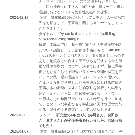
ナー2026（オンライン）にて講演を行いました。
口頭発表：山中大和, 山内大介「非リーマン重力
理論におけるパリティ対称性の破れの探求」
2026/02/17
[
論文・研究業績
] 外部講師として日本大学の平松尚志
氏をお招きして、宇宙論に関するセミナーをしてい
ただきました。
タイトル：``Dynamical simulations of colliding
superconducting strings''
概要：本講演では、超伝導宇宙ひもの数値衝突実験
について議論します。超伝導宇宙ひもは、Abelian-
Higgsストリングに別のスカラー場が凝縮したもので
あり、物質場と結合する宇宙ひもを記述する最も簡
単な理論模型の一つです。講演ではまず、超伝導宇
宙ひもが存在し得る理論パラメータ空間の特定を行
い、その後、場の理論シミュレーションを用いて、
さまざまな衝突角度および衝突速度における超伝導
宇宙ひもの衝突に関する動的挙動を解析した結果を
紹介します。さらに、超伝導宇宙ひもネットワーク
の形成とその時間発展についての考察を行い、加え
て、このような宇宙ひもが宇宙論や天体物理学に与
える可能性のある影響についても議論します。
2025/02/06
[
メンバー
]
研究室の4年生3人（赤尾さん、前田さ
ん、真木さん）が卒研発表を行いました。お疲れ様
でした！
2026/01/07
[
論文・研究業績
] 1/7に岡山大学にて開催された「宇