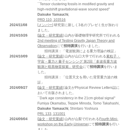
``Tensor clustering fossils in modified gravity and
high-redshift gravitational-wave sound speed''
Daisuke Yamauchi
,
PRD 110, 103516
2024/11/08
[
メンバー
] 研究室に新しく3名のプレゼミ生が加わり
ました。
2024/10/26
[
論文・研究業績
] 山内が基礎物理学研究所で行われる
2nd meeting of Testing Gravity Japan Theory and
Observation
にて
招待講演
を行いました。
招待講演：「電波観測による重力理論の検証」
2024/10/09
[
論文・研究業績
] 山内が山口大学で行われる
素粒子・
宇宙・重力と量子センシング 第2回「多波長重力波
観測と暗黒物質探索」研究会
にて
招待講演
を行いま
した。
招待講演：「位置天文を用いた背景重力波の検
証」
2024/09/27
[
論文・研究業績
] 論文がPhysical Review Letters誌に
おいて出版されました。
``Dark age consistency in the 21cm global signal''
Fumiya Okamatsu, Teppie Minoda, Tomo Takahashi,
Daisuke Yamauchi
, Shintaro Yoshiura
PRL 133, 131001
2024/09/04
[
論文・研究業績
] 山内が山梨で行われる
Fourth Mini-
workshop on the Early-Universe
にて
招待講演
を行い
ました。