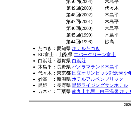
第50回(2004)
木島平
第49回(2003)
代々木
第48回(2002)
木島平
第47回(2001)
木島平
第46回(2000)
木島平
第45回(1999)
木島平
第44回(1998)
妙高
たつき：愛知県
ホテルたつき
EG富士：山梨県
エバーグリーン富士
白浜荘：滋賀県
白浜荘
木島平：長野県
パノラマランド木島平
代々木：東京都
国立オリンピック記念青少
妙高 ：新潟県
ホテルアルペンブリック
黒姫 ：長野県
黒姫ライジングサンホテル
カネイ：千葉県
南九十九里 白子温泉 ホテ
20