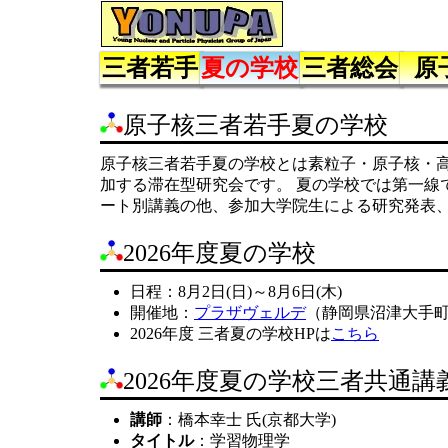
三者若手
夏の学校
三者総会
原
原子核三者若手夏の学校
原子核三者若手夏の学校とは素粒子・原子核・
加する滞在型研究会です。 夏の学校では第一線
ート別講義の他、参加大学院生による研究発表
2026年度夏の学校
日程：8月2日(日)～8月6日(木)
開催地：
プラザヴェルデ
（静岡県沼津大手町1
2026年度 三者夏の学校HPは
こちら
2026年度夏の学校三者共通講
講師
：橋本幸士 氏(京都大学)
タイトル
：学習物理学