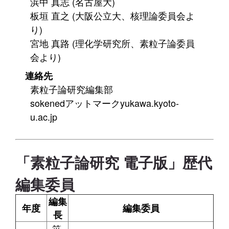
浜中 真志 (名古屋大)
板垣 直之 (大阪公立大、核理論委員会よ
り)
宮地 真路 (理化学研究所、素粒子論委員
会より)
連絡先
素粒子論研究編集部
sokenedアットマークyukawa.kyoto-
u.ac.jp
「素粒子論研究 電子版」歴代
編集委員
編集
年度
編集委員
長
笹