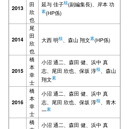
核
田
延与 佳子
(副編集長)、岸本 功
2013
欣
素
(HP係)
也
尾
田
核
素
2014
大西 明
、森山 翔文
(HP係)
欣
也
橋
小沼 通二、森田 健、浜中 真
本
核
志、尾田 欣也、保坂 淳
、森山
2015
幸
素
翔文
士
橋
小沼 通二、森田 健、浜中 真
本
核
志、尾田 欣也、保坂 淳
、青木
2016
幸
素
一
士
橋
小沼 通二、森田 健、浜中 真