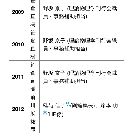
倉
野坂 京子 (理論物理学刊行会職
2009
直
員・事務補助担当)
樹
笹
倉
野坂 京子 (理論物理学刊行会職
2010
直
員・事務補助担当)
樹
笹
倉
野坂 京子 (理論物理学刊行会職
2011
直
員・事務補助担当)
樹
前
核
川
延与 佳子
(副編集長)、岸本 功
2012
展
素
(HP係)
祐
尾