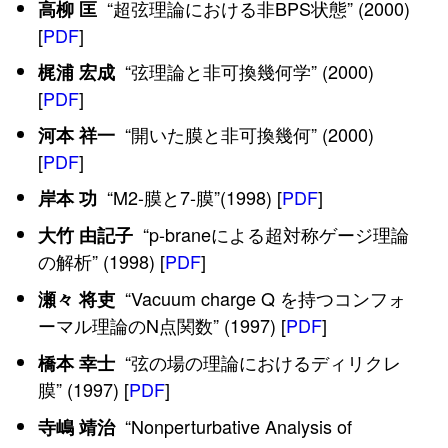
“超弦理論における非BPS状態” (2000)
高柳 匡
[
PDF
]
“弦理論と非可換幾何学” (2000)
梶浦 宏成
[
PDF
]
“開いた膜と非可換幾何” (2000)
河本 祥一
[
PDF
]
“M2-膜と7-膜”(1998) [
PDF
]
岸本 功
“p-braneによる超対称ゲージ理論
大竹 由記子
の解析” (1998) [
PDF
]
“Vacuum charge Q を持つコンフォ
瀬々 将吏
ーマル理論のN点関数” (1997) [
PDF
]
“弦の場の理論におけるディリクレ
橋本 幸士
膜” (1997) [
PDF
]
“Nonperturbative Analysis of
寺嶋 靖治