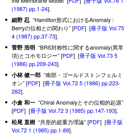
the Membrane Model” [
PDF
] [
冊子版 Vol.76 1
(1987) pp.1-24
].
“Hamilton形式におけるAnomaly :
細野 忍
Berryの位相との関わり” [
PDF
] [
冊子版 Vol.75
4 (1987) pp.37-73
].
“BRS対称性に関するanomaly(異常
菅野 浩明
項)とコホモロジー” [
PDF
] [
冊子版 Vol.73 5
(1986) pp.209-243
].
“南部・ゴールドストンフェルミ
小林 健一郎
オン” [
PDF
] [
冊子版 Vol.72 5 (1986) pp.223-
282
].
“Chiral Anomalyとその位相的起源”
小倉 和一
[
PDF
] [
冊子版 Vol.72 3 (1985) pp.147-193
].
“共形的超重力理論” [
PDF
] [
冊子版
松尾 直樹
Vol.72 1 (1985) pp.1-89
].