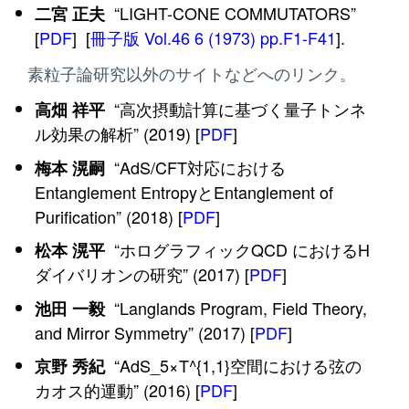
“LIGHT-CONE COMMUTATORS”
二宮 正夫
[
PDF
] [
冊子版 Vol.46 6 (1973) pp.F1-F41
].
素粒子論研究以外のサイトなどへのリンク。
“高次摂動計算に基づく量子トンネ
高畑 祥平
ル効果の解析” (2019) [
PDF
]
“AdS/CFT対応における
梅本 滉嗣
Entanglement EntropyとEntanglement of
Purification” (2018) [
PDF
]
“ホログラフィックQCD におけるH
松本 滉平
ダイバリオンの研究” (2017) [
PDF
]
“Langlands Program, Field Theory,
池田 一毅
and Mirror Symmetry” (2017) [
PDF
]
“AdS_5×T^{1,1}空間における弦の
京野 秀紀
カオス的運動” (2016) [
PDF
]