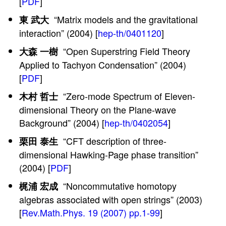
[
PDF
]
“Matrix models and the gravitational
東 武大
interaction” (2004) [
hep-th/0401120
]
“Open Superstring Field Theory
大森 一樹
Applied to Tachyon Condensation” (2004)
[
PDF
]
“Zero-mode Spectrum of Eleven-
木村 哲士
dimensional Theory on the Plane-wave
Background” (2004) [
hep-th/0402054
]
“CFT description of three-
栗田 泰生
dimensional Hawking-Page phase transition”
(2004) [
PDF
]
“Noncommutative homotopy
梶浦 宏成
algebras associated with open strings” (2003)
[
Rev.Math.Phys. 19 (2007) pp.1-99
]