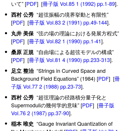
いて” [
PDF
] [
冊子版 Vol.85 1 (1992) pp.1-89
].
“超弦振幅の境界挙動と有限性”
西村 公秀
[
PDF
] [
冊子版 Vol.83 2 (1991) pp.49-144
].
“弦の場の理論における発展方程式”
丸井 美保
[
PDF
] [
冊子版 Vol.82 1 (1990) pp.1-41
].
“自由場による超弦モデルの構成”
桑原 正規
[
PDF
] [
冊子版 Vol.81 4 (1990) pp.233-313
].
“Strings in Curved Space and
足立 整治
Background Field Equations” (1984) [
PDF
] [
冊
子版 Vol.77 2 (1988) pp.23-73
].
“超弦理論の径路積分量子化と
西村 公秀
Supermoduliの幾何学的意味” [
PDF
] [
冊子版
Vol.76 2 (1987) pp.37-90
].
“Gauge Invariant Quantization of
稲本 唯史