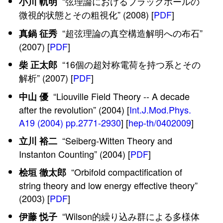
“弦理論におけるブラックホールの
小川 軌明
微視的状態とその粗視化” (2008) [
PDF
]
“超弦理論の真空構造解明への布石”
真鍋 征秀
(2007) [
PDF
]
“16個の超対称電荷を持つ系とその
柴 正太郎
解析” (2007) [
PDF
]
“Liouville Field Theory -- A decade
中山 優
after the revolution” (2004) [
Int.J.Mod.Phys.
A19 (2004) pp.2771-2930
] [
hep-th/0402009
]
“Seiberg-Witten Theory and
立川 裕二
Instanton Counting” (2004) [
PDF
]
“Orbifold compactification of
桧垣 徹太郎
string theory and low energy effective theory”
(2003) [
PDF
]
“Wilson的繰り込み群による多様体
伊藤 悦子