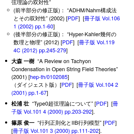
弦理論の双対性”
(前半部分の修正版)： “ADHM/Nahm構成法
とその双対性” (2002) [
PDF
] [
冊子版 Vol.106
1 (2002) pp.1-60
]
(後半部分の修正版)： “Hyper-Kahler幾何の
数理と物理” (2012) [
PDF
] [
冊子版 Vol.119
4C (2012) pp.245-279
]
“A Review on Tachyon
大森 一樹
Condensation in Open String Field Theories”
(2001) [
hep-th/0102085
]
（ダイジェスト版）[
PDF
] [
冊子版 Vol.104 2
(2001) pp.1-67
]
“Type0超弦理論について” [
PDF
] [
冊
松浦 壮
子版 Vol.101 4 (2000) pp.203-292
].
“行列正則化とIIB行列模型” [
PDF
]
篠原 俊一
[
冊子版 Vol.101 3 (2000) pp.111-202
].