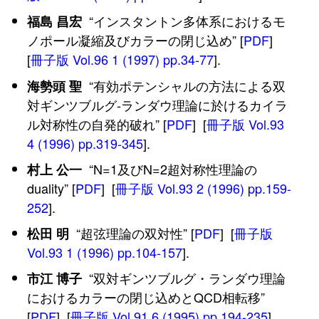
“インスタントン多体系におけるモ
福島 昌宏
ノポール凝縮及びカラーの閉じ込め” [
PDF
]
[
冊子版 Vol.96 1 (1997) pp.34-77
].
“有効ポテンシャルの方法による双
海勢頭 聖
対ギンツブルグ-ランダウ理論に於けるカイラ
ル対称性の自発的破れ” [
PDF
] [
冊子版 Vol.93
4 (1996) pp.319-345
].
“N=1及びN=2超対称性理論の
村上 公一
duality” [
PDF
] [
冊子版 Vol.93 2 (1996) pp.159-
252
].
“超弦理論の双対性” [
PDF
] [
冊子版
松田 明
Vol.93 1 (1996) pp.104-157
].
“双対ギンツブルグ・ランダウ理論
市江 博子
におけるカラーの閉じ込めとQCD相転移”
[
PDF
] [
冊子版 Vol.91 6 (1995) pp.194-235
].