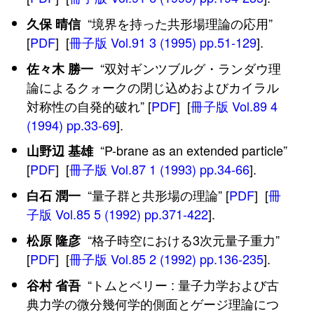
“境界を持った共形場理論の応用”
久保 晴信
[
PDF
] [
冊子版 Vol.91 3 (1995) pp.51-129
].
“双対ギンツブルグ・ランダウ理
佐々木 勝一
論によるクォークの閉じ込めおよびカイラル
対称性の自発的破れ” [
PDF
] [
冊子版 Vol.89 4
(1994) pp.33-69
].
“P-brane as an extended particle”
山野辺 基雄
[
PDF
] [
冊子版 Vol.87 1 (1993) pp.34-66
].
“量子群と共形場の理論” [
PDF
] [
冊
白石 潤一
子版 Vol.85 5 (1992) pp.371-422
].
“格子時空における3次元量子重力”
松原 隆彦
[
PDF
] [
冊子版 Vol.85 2 (1992) pp.136-235
].
“トムとベリー : 量子力学および古
谷村 省吾
典力学の微分幾何学的側面とゲージ理論につ