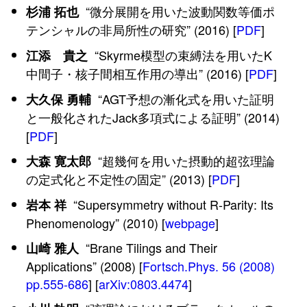
“微分展開を用いた波動関数等価ポ
杉浦 拓也
テンシャルの非局所性の研究” (2016) [
PDF
]
“Skyrme模型の束縛法を用いたK
江添 貴之
中間子・核子間相互作用の導出” (2016) [
PDF
]
“AGT予想の漸化式を用いた証明
大久保 勇輔
と一般化されたJack多項式による証明” (2014)
[
PDF
]
“超幾何を用いた摂動的超弦理論
大森 寛太郎
の定式化と不定性の固定” (2013) [
PDF
]
“Supersymmetry without R-Parity: Its
岩本 祥
Phenomenology” (2010) [
webpage
]
“Brane Tilings and Their
山崎 雅人
Applications” (2008) [
Fortsch.Phys. 56 (2008)
pp.555-686
] [
arXiv:0803.4474
]