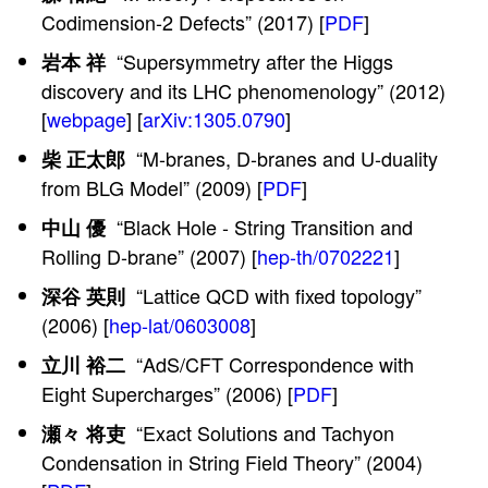
Codimension-2 Defects” (2017) [
PDF
]
“Supersymmetry after the Higgs
岩本 祥
discovery and its LHC phenomenology” (2012)
[
webpage
] [
arXiv:1305.0790
]
“M-branes, D-branes and U-duality
柴 正太郎
from BLG Model” (2009) [
PDF
]
“Black Hole - String Transition and
中山 優
Rolling D-brane” (2007) [
hep-th/0702221
]
“Lattice QCD with fixed topology”
深谷 英則
(2006) [
hep-lat/0603008
]
“AdS/CFT Correspondence with
立川 裕二
Eight Supercharges” (2006) [
PDF
]
“Exact Solutions and Tachyon
瀬々 将吏
Condensation in String Field Theory” (2004)