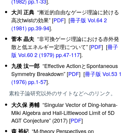
(1982) pp.1-33
].
“漸近的自由なゲージ理論に於ける
大川 正典
高次twistの効果” [
PDF
] [
冊子版 Vol.64 2
(1981) pp.39-94
].
“非可換ゲージ理論における赤外発
菅本 晶夫
散と低エネルギー定理について” [
PDF
] [
冊子
版 Vol.60 2 (1979) pp.47-117
].
“Effective ActionとSpontaneous
九後 汰一郎
Symmetry Breakdown” [
PDF
] [
冊子版 Vol.53 1
(1976) pp.1-57
].
素粒子論研究以外のサイトなどへのリンク。
“Singular Vector of Ding-Iohara-
大久保 勇輔
Miki Algebra and Hall-Littlewood Limit of 5D
AGT Conjecture” (2017) [
PDF
]
“M-theory Perspectives on
森 裕紀