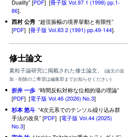
Duality” [
PDF
] [
冊子版 Vol.97 1 (1998) pp.1-
86
].
“超弦振幅の境界挙動と有限性”
西村 公秀
[
PDF
] [
冊子版 Vol.83 2 (1991) pp.49-144
].
修士論文
素粒子論研究に掲載された修士論文。
(論文の追
加・削除のご希望は編集部までお知らせください)
“時間反転対称な位相的場の理論”
折井 一歩
[
PDF
] [
電子版 Vol.46 (2026) No.3
]
“4次元系でのテンソル繰り込み群
杉本 悠斗
手法の改良” [
PDF
] [
電子版 Vol.44 (2025)
No.3
]