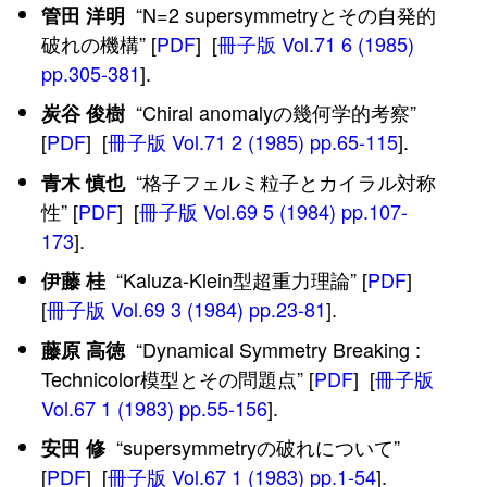
“N=2 supersymmetryとその自発的
管田 洋明
破れの機構” [
PDF
] [
冊子版 Vol.71 6 (1985)
pp.305-381
].
“Chiral anomalyの幾何学的考察”
炭谷 俊樹
[
PDF
] [
冊子版 Vol.71 2 (1985) pp.65-115
].
“格子フェルミ粒子とカイラル対称
青木 慎也
性” [
PDF
] [
冊子版 Vol.69 5 (1984) pp.107-
173
].
“Kaluza-Klein型超重力理論” [
PDF
]
伊藤 桂
[
冊子版 Vol.69 3 (1984) pp.23-81
].
“Dynamical Symmetry Breaking :
藤原 高徳
Technicolor模型とその問題点” [
PDF
] [
冊子版
Vol.67 1 (1983) pp.55-156
].
“supersymmetryの破れについて”
安田 修
[
PDF
] [
冊子版 Vol.67 1 (1983) pp.1-54
].