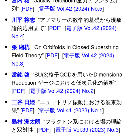
“Jackiw-Teitelboim重力とランダム行
宮内 祐
列” [
PDF
] [
電子版 Vol.42 (2024) No.5
]
“アノマリーの数学的基礎から現象
川平 将志
論的応用まで” [
PDF
] [
電子版 Vol.42 (2024)
No.4
]
“On Orbifolds in Closed Superstring
張 湘杭
Field Theory” [
PDF
] [
電子版 Vol.42 (2024)
No.3
]
“SU(3)格子QCDを用いたDimensional
當銘 啓
Reduction ゲージにおける低次元化の解析”
[
PDF
] [
電子版 Vol.42 (2024) No.2
]
“ニュートリノ振動における波束効
三谷 日姫
果” [
PDF
] [
電子版 Vol.41 (2023) No.1
]
“フラクトン系における場の理論
島村 洲太朗
と双対性” [
PDF
] [
電子版 Vol.39 (2023) No.3
]