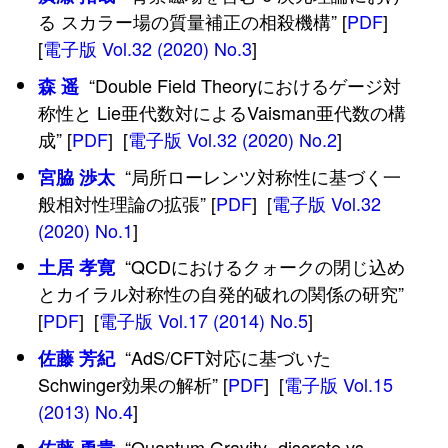
る スカラー場の質量補正の相殺機構” [
PDF
]
[
電子版 Vol.32 (2020) No.3
]
“Double Field Theoryにおけるゲージ対
森 遥
称性と Lie亜代数対によるVaisman亜代数の構
成” [
PDF
] [
電子版 Vol.32 (2020) No.2
]
“局所ローレンツ対称性に基づく一
宮脇 渉太
般相対性理論の拡張” [
PDF
] [
電子版 Vol.32
(2020) No.1
]
“QCDにおけるクォークの閉じ込め
土居 孝寛
とカイラル対称性の自発的破れの関係の研究”
[
PDF
] [
電子版 Vol.17 (2014) No.5
]
“AdS/CFT対応に基づいた
佐藤 芳紀
Schwinger効果の解析” [
PDF
] [
電子版 Vol.15
(2013) No.4
]
“Quantum Gravity -discrete vs.