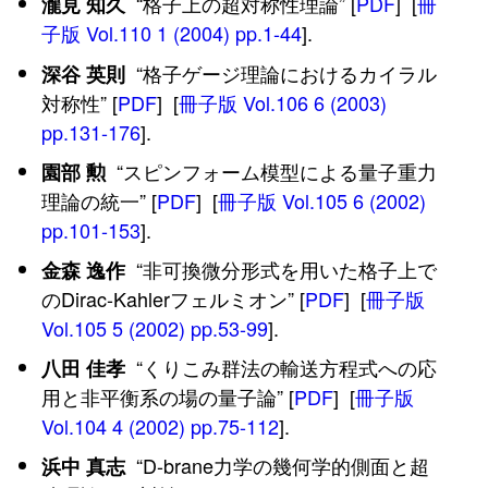
“格子上の超対称性理論” [
PDF
] [
冊
瀧見 知久
子版 Vol.110 1 (2004) pp.1-44
].
“格子ゲージ理論におけるカイラル
深谷 英則
対称性” [
PDF
] [
冊子版 Vol.106 6 (2003)
pp.131-176
].
“スピンフォーム模型による量子重力
園部 勲
理論の統一” [
PDF
] [
冊子版 Vol.105 6 (2002)
pp.101-153
].
“非可換微分形式を用いた格子上で
金森 逸作
のDirac-Kahlerフェルミオン” [
PDF
] [
冊子版
Vol.105 5 (2002) pp.53-99
].
“くりこみ群法の輸送方程式への応
八田 佳孝
用と非平衡系の場の量子論” [
PDF
] [
冊子版
Vol.104 4 (2002) pp.75-112
].
“D-brane力学の幾何学的側面と超
浜中 真志