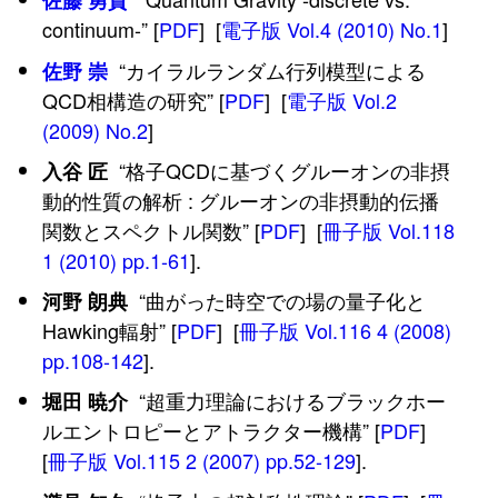
佐藤 勇貴
continuum-” [
PDF
] [
電子版 Vol.4 (2010) No.1
]
“カイラルランダム行列模型による
佐野 崇
QCD相構造の研究” [
PDF
] [
電子版 Vol.2
(2009) No.2
]
“格子QCDに基づくグルーオンの非摂
入谷 匠
動的性質の解析 : グルーオンの非摂動的伝播
関数とスペクトル関数” [
PDF
] [
冊子版 Vol.118
1 (2010) pp.1-61
].
“曲がった時空での場の量子化と
河野 朗典
Hawking輻射” [
PDF
] [
冊子版 Vol.116 4 (2008)
pp.108-142
].
“超重力理論におけるブラックホー
堀田 暁介
ルエントロピーとアトラクター機構” [
PDF
]
[
冊子版 Vol.115 2 (2007) pp.52-129
].