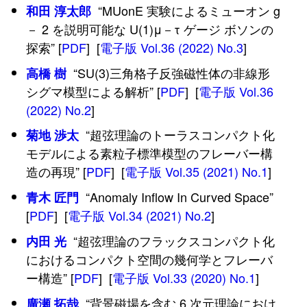
“MUonE 実験によるミューオン g
和田 淳太郎
－ 2 を説明可能な U(1)μ－τ ゲージ ボソンの
探索” [
PDF
] [
電子版 Vol.36 (2022) No.3
]
“SU(3)三角格子反強磁性体の非線形
高橋 樹
シグマ模型による解析” [
PDF
] [
電子版 Vol.36
(2022) No.2
]
“超弦理論のトーラスコンパクト化
菊地 渉太
モデルによる素粒子標準模型のフレーバー構
造の再現” [
PDF
] [
電子版 Vol.35 (2021) No.1
]
“Anomaly Inflow In Curved Space”
青木 匠門
[
PDF
] [
電子版 Vol.34 (2021) No.2
]
“超弦理論のフラックスコンパクト化
内田 光
におけるコンパクト空間の幾何学とフレーバ
ー構造” [
PDF
] [
電子版 Vol.33 (2020) No.1
]
“背景磁場を含む 6 次元理論におけ
廣瀬 拓哉