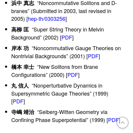
“Noncommutative Solitons and D-
浜中 真志
branes” (Submitted in 2003, last revised in
2005) [
hep-th/0303256
]
“Super String Theory in Melvin
高柳 匡
Background” (2002) [
PDF
]
“Noncommutative Gauge Theories on
岸本 功
Nontrivial Backgrounds” (2001) [
PDF
]
“New Solitons from Brane
橋本 幸士
Configurations” (2000) [
PDF
]
“Nonperturbative Dynamics in
丸 信人
Supersymmetric Gauge Theories” (1999)
[
PDF
]
“Seiberg-Witten Geometry via
寺嶋 靖治
Confining Phase Superpotential” (1999) [
PDF
]