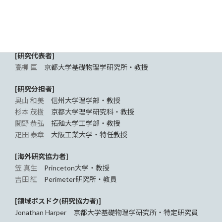
C01のメンバー構成
[研究代表者]
高柳 匡
京都大学基礎物理学研究所・教授
[研究分担者]
奥山 和美
信州大学理学部・教授
杉本 茂樹
京都大学理学研究科・教授
関野 恭弘
拓殖大学工学部・教授
疋田 泰章
大阪工業大学・特任教授
[海外研究協力者]
笠 真生
Princeton大学・教授
吉田 紅
Perimeter研究所・教員
[領域ポスドク(研究協力者)]
Jonathan Harper 京都大学基礎物理学研究所・特定研究員