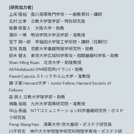
[研究協力者]
上床 隆裕 香川高等専門学校・一般教育科・講師
北村 比孝 立教大学理学部・特別研究員
後藤 郁夏人 大阪大学・助教
酒井 一博 明治学院大学法学部・准教授
宮下 翔一郎 早稲田大学理工学術院・講師（任期付）
宮地 真路 京都大学基礎物理学研究所・助教
鈴木 健太 東京大学広域科学専攻・相関基礎科学系・助教
Shan-Ming Ruan 北京大学・助理教授
Ali Mollabashi IPM研究所(イラン)・助教
Pawel Caputa ストックホルム大学・准教授
魏 子夏 Harvard大学・Junior Fellow, Harvard Society of
Fellows
森 崇人
立教大学理学部・助教
楠亀 裕哉 九州大学高等研究院・准教授
中山 泰晶 NTTコミュニケーション科学基礎研究所・ポスド
ク研究員
Peng-Xiang Hao 清華大学/京大基研・ポスドク研究員
川平将志 神戸大大学院理学研究科物理学専攻・ポスドク研