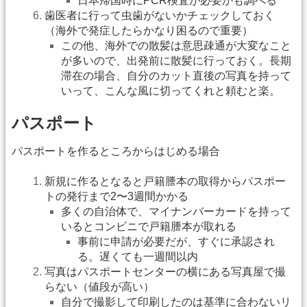
日本帰国時にPCR検査が必要かも調べる
歯医者に行って虫歯がないかチェックしておく
（海外で発症したらかなり困るので重要）
この他、海外での散髪は意思疎通が大変なこと
が多いので、出発前に散髪に行っておく。長期
滞在の場合、自分のカット直後の写真を持って
いって、こんな風に切ってくれと頼むと楽。
パスポート
パスポートを作るところからはじめる場合
新規に作るとなると戸籍謄本の取得からパスポー
トの発行まで2〜3週間かかる
多くの自治体で、マイナンバーカードを持って
いるとコンビニで戸籍謄本が取れる
事前に申請が必要だが、すぐに承認され
る。遅くても一週間以内
写真はパスポートセンターの横にある写真屋で撮
らない（値段が高い）
自分で撮影して印刷したのは基準に合わないリ