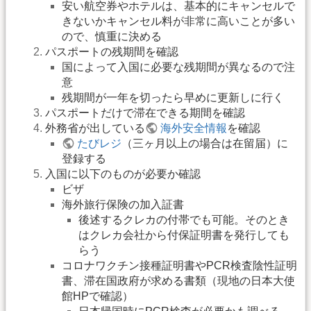
安い航空券やホテルは、基本的にキャンセルで
きないかキャンセル料が非常に高いことが多い
ので、慎重に決める
パスポートの残期間を確認
国によって入国に必要な残期間が異なるので注
意
残期間が一年を切ったら早めに更新しに行く
パスポートだけで滞在できる期間を確認
外務省が出している
海外安全情報
を確認
たびレジ
（三ヶ月以上の場合は在留届）に
登録する
入国に以下のものが必要か確認
ビザ
海外旅行保険の加入証書
後述するクレカの付帯でも可能。そのとき
はクレカ会社から付保証明書を発行しても
らう
コロナワクチン接種証明書やPCR検査陰性証明
書、滞在国政府が求める書類（現地の日本大使
館HPで確認）