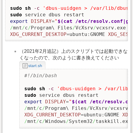
sudo
sh
-c
'dbus-uuidgen > /var/lib/dbus/
sudo
export
DISPLAY
=
"
$(cat /etc/resolv.conf|gr
/
mnt
/
c
/
Program\ Files
/
VcXsrv
/
vcxsrv.exe :
XDG_CURRENT_DESKTOP
=ubuntu:GNOME 
XDG_SESS
（2021年2月追記）上のスクリプトでは起動できな
くなったので、次のように書き換えてください
start.sh
#!/bin/bash
sudo
sh
-c
'dbus-uuidgen > /var/lib/
sudo
export
DISPLAY
=
"
$(cat /etc/resolv.co
/
mnt
/
c
/
Program\ Files
/
VcXsrv
/
vcxsrv.
XDG_CURRENT_DESKTOP
=ubuntu:GNOME 
XDG
/
mnt
/
c
/
Windows
/
System32
/
taskkill.exe