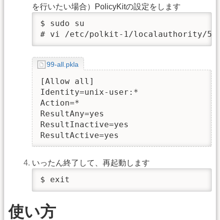
を行いたい場合）PolicyKitの設定をします
$ sudo su

# vi /etc/polkit-1/localauthority/50
99-all.pkla
[Allow all]

Identity=unix-user:*

Action=*

ResultAny=yes

ResultInactive=yes

ResultActive=yes
いったん終了して、再起動します
$ exit
使い方