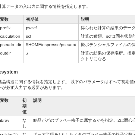
計算データの入出力に関する情報を指定します。
変数
初期値
説明
prefix
pwscf
得られた計算の結果のデー
calculation
scf
計算の種類。scfは固有状態
pseudo_dir
$HOME/espresso/pseudo/
擬ポテンシャルファイルの
outdir
./
計算の結果の保存場所。指
クトリになる
&system
結晶構造に関する情報を指定します。 以下のパラメータはすべて初期値
ーが必ず入力する必要があります。
変数
初
説明
期
値
ibrav
な
結晶がどのブラベー格子に属するかを指定。2は面心
し
celldm(1)
な
ボーア半径を1としたときのブラベー格子の格子定数