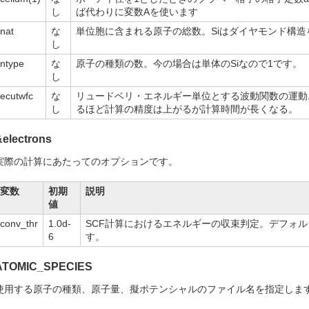
し
ば代わりに変数Aを使います
nat
な
単位胞に含まれる原子の総数。Siはダイヤモンド構造
し
ntype
な
原子の種類の数。今の場合は単体のSiなので1です。
し
ecutwfc
な
リュードベリ・エネルギー単位とする波動関数の運動
し
るほど計算の精度は上がるが計算時間が長くなる。
&electrons
実際の計算にあたってのオプションです。
変数
初期
説明
値
conv_thr
1.0d-
SCF計算におけるエネルギーの収束判定。デフォ
6
す。
ATOMIC_SPECIES
使用する原子の種類、原子量、擬ポテンシャルのファイル名を指定しま