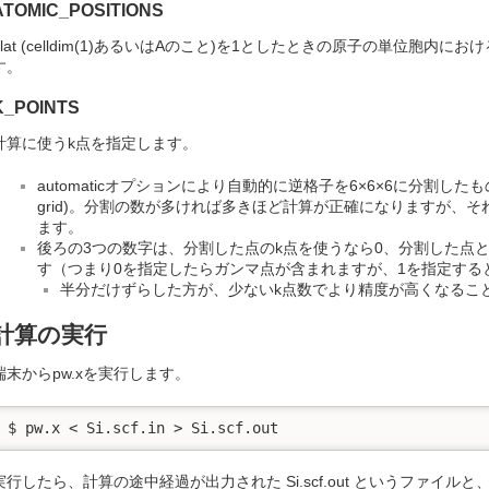
ATOMIC_POSITIONS
alat (celldim(1)あるいはAのこと)を1としたときの原子の単位胞
す。
K_POINTS
計算に使うk点を指定します。
automaticオプションにより自動的に逆格子を6×6×6に分割したものを使
grid)。分割の数が多ければ多きほど計算が正確になりますが、
ます。
後ろの3つの数字は、分割した点のk点を使うなら0、分割した点
す（つまり0を指定したらガンマ点が含まれますが、1を指定する
半分だけずらした方が、少ないk点数でより精度が高くなるこ
計算の実行
端末からpw.xを実行します。
$ pw.x < Si.scf.in > Si.scf.out
実行したら、計算の途中経過が出力された Si.scf.out というファイ