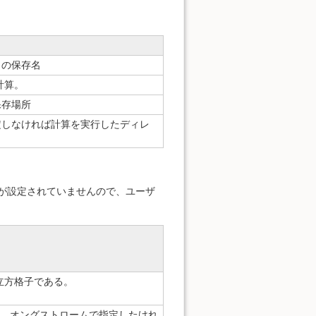
タの保存名
計算。
保存場所
定しなければ計算を実行したディレ
が設定されていませんので、ユーザ
立方格子である。
a。オングストロームで指定したけれ