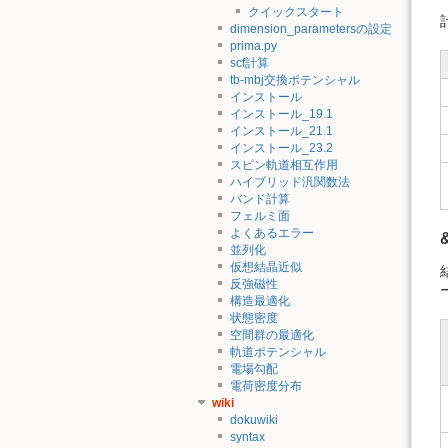
クイックスタート
dimension_parametersの設定
prima.py
scf計算
tb-mbj交換ポテンシャル
インストール
インストール_19.1
インストール_21.1
インストール_23.2
スピン軌道相互作用
ハイブリッド汎関数法
バンド計算
フェルミ面
よくあるエラー
並列化
仮想結晶近似
反強磁性
構造最適化
状態密度
空間群の最適化
軌道ポテンシャル
電場勾配
電荷密度分布
wiki
dokuwiki
syntax