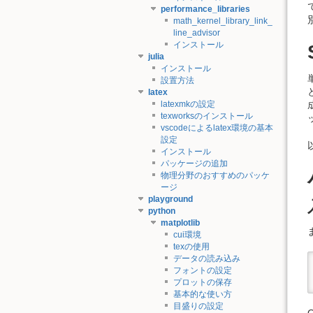
performance_libraries
math_kernel_library_link_
line_advisor
インストール
julia
インストール
設置方法
latex
latexmkの設定
texworksのインストール
vscodeによるlatex環境の基本
設定
インストール
パッケージの追加
物理分野のおすすめのパッケ
ージ
playground
python
matplotlib
cui環境
texの使用
データの読み込み
フォントの設定
プロットの保存
基本的な使い方
目盛りの設定