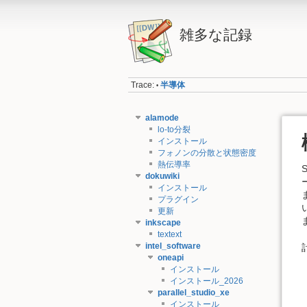
雑多な記録
Trace:
半導体
•
alamode
lo-to分裂
インストール
フォノンの分散と状態密度
熱伝導率
dokuwiki
インストール
プラグイン
更新
inkscape
textext
intel_software
oneapi
インストール
インストール_2026
parallel_studio_xe
インストール