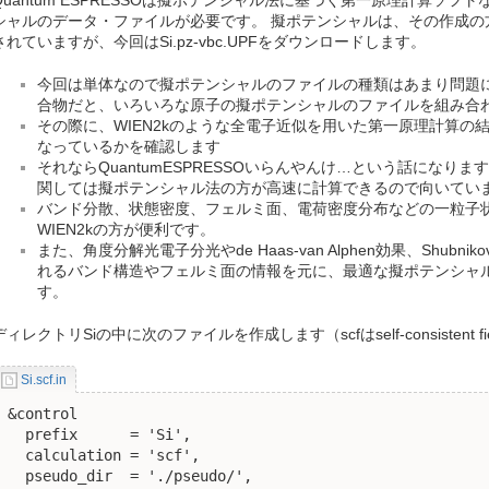
Quantum ESPRESSOは擬ポテンシャル法に基づく第一原理計算ソ
シャルのデータ・ファイルが必要です。 擬ポテンシャルは、その作成の
されていますが、今回はSi.pz-vbc.UPFをダウンロードします。
今回は単体なので擬ポテンシャルのファイルの種類はあまり問題
合物だと、いろいろな原子の擬ポテンシャルのファイルを組み合
その際に、WIEN2kのような全電子近似を用いた第一原理計算の
なっているかを確認します
それならQuantumESPRESSOいらんやんけ…という話になり
関しては擬ポテンシャル法の方が高速に計算できるので向いてい
バンド分散、状態密度、フェルミ面、電荷密度分布などの一粒子
WIEN2kの方が便利です。
また、角度分解光電子分光やde Haas-van Alphen効果、Shubni
れるバンド構造やフェルミ面の情報を元に、最適な擬ポテンシャ
す。
ディレクトリSiの中に次のファイルを作成します（scfはself-consistent f
Si.scf.in
&control

  prefix      = 'Si',

  calculation = 'scf',

  pseudo_dir  = './pseudo/',
