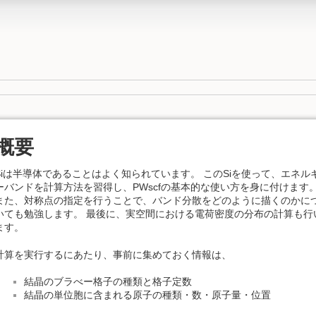
概要
Siは半導体であることはよく知られています。 このSiを使って、エネル
ーバンドを計算方法を習得し、PWscfの基本的な使い方を身に付けます
また、対称点の指定を行うことで、バンド分散をどのように描くのかに
いても勉強します。 最後に、実空間における電荷密度の分布の計算も行
ます。
計算を実行するにあたり、事前に集めておく情報は、
結晶のブラべー格子の種類と格子定数
結晶の単位胞に含まれる原子の種類・数・原子量・位置