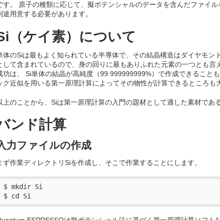
です。 原子の種類に応じて、擬ポテンシャルのデータを含んだファイル
別途用意する必要があります。
Si（ケイ素）について
単体のSiは最もよく知られている半導体で、その結晶構造はダイヤモンド
として含まれているので、身の回りに最もありふれた元素の一つとも言え
成功は、 Si単体の結晶が高純度（99.999999999%）で作成できる
ック近似を用いる第一原理計算によってその物性が計算できるところも
以上のことから、Siは第一原理計算の入門の題材として適した素材であ
バンド計算
入力ファイルの作成
まず作業ディレクトリSiを作成し、そこで作業することにします。
$ mkdir Si

$ cd Si