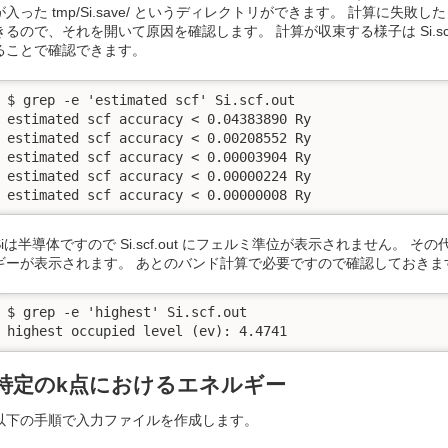
が入った tmp/Si.save/ というディレクトリができます。 計算に失敗し
きるので、それを開いて原因を確認します。 計算が収束する様子は Si.scf.out の e
ることで確認できます。
$ grep -e 'estimated scf' Si.scf.out

estimated scf accuracy < 0.04383890 Ry

estimated scf accuracy < 0.00208552 Ry

estimated scf accuracy < 0.00003904 Ry

estimated scf accuracy < 0.00000224 Ry

estimated scf accuracy < 0.00000008 Ry
Siは半導体ですので Si.scf.out にフェルミ準位が表示されません。
ギーが表示されます。 あとのバンド計算で必要ですので確認しておきま
$ grep -e 'highest' Si.scf.out

highest occupied level (ev): 4.4741
特定のk点におけるエネルギー
以下の手順で入力ファイルを作成します。