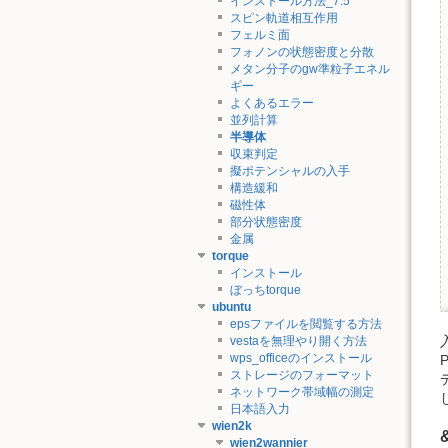
インストール方法_7.5
スピン軌道相互作用
フェルミ面
フォノンの状態密度と分散
メタン分子のgw準粒子エネル
ギー
よくあるエラー
並列計算
半導体
収束判定
擬ポテンシャルの入手
構造緩和
磁性体
部分状態密度
金属
torque
インストール
ぼっちtorque
ubuntu
epsファイルを閲覧する方法
vestaを無理やり開く方法
wps_officeのインストール
ストレージのフォーマット
ネットワーク帯域幅の測定
日本語入力
wien2k
wien2wannier