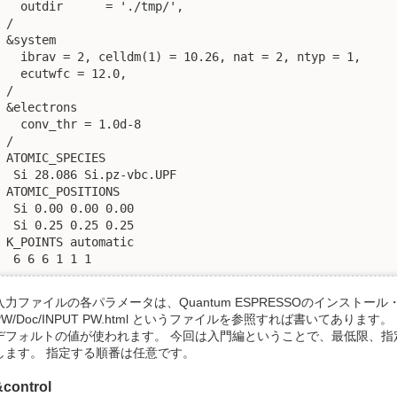
  outdir      = './tmp/',

/

&system

  ibrav = 2, celldm(1) = 10.26, nat = 2, ntyp = 1,

  ecutwfc = 12.0,

/

&electrons

  conv_thr = 1.0d-8

/

ATOMIC_SPECIES

 Si 28.086 Si.pz-vbc.UPF

ATOMIC_POSITIONS

 Si 0.00 0.00 0.00

 Si 0.25 0.25 0.25

K_POINTS automatic

 6 6 6 1 1 1
入力ファイルの各パラメータは、Quantum ESPRESSOのインストー
PW/Doc/INPUT PW.html というファイルを参照すれば書いてあり
デフォルトの値が使われます。 今回は入門編ということで、最低限、指
します。 指定する順番は任意です。
&control