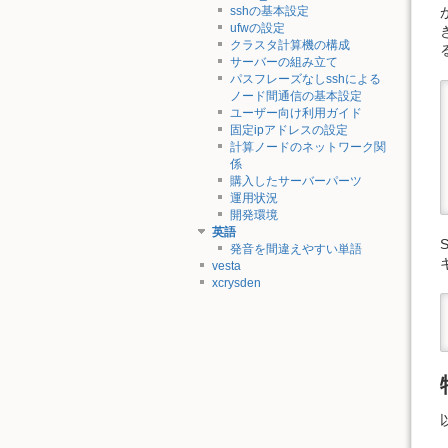
sshの基本設定
ufwの設定
クラスタ計算機の構成
サーバーの組み立て
パスフレーズなしsshによる
ノード間通信の基本設定
ユーザー向け利用ガイド
固定ipアドレスの設定
計算ノードのネットワーク関
係
購入したサーバーパーツ
運用状況
開発環境
英語
発音を間違えやすい単語
vesta
xcrysden