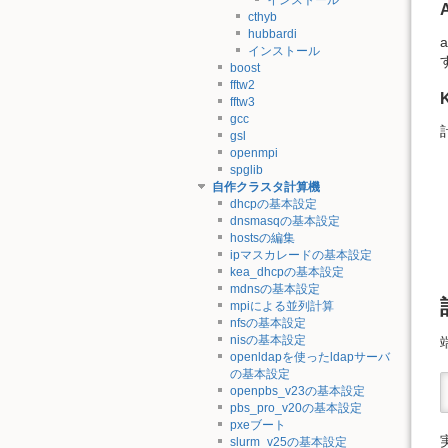
cthyb
hubbardi
インストール
boost
fftw2
fftw3
gcc
gsl
openmpi
spglib
自作クラスタ計算機
dhcpの基本設定
dnsmasqの基本設定
hostsの編集
ipマスカレードの基本設定
kea_dhcpの基本設定
mdnsの基本設定
mpiによる並列計算
nfsの基本設定
nisの基本設定
openldapを使ったldapサーバ
の基本設定
openpbs_v23の基本設定
pbs_pro_v20の基本設定
pxeブート
slurm_v25の基本設定