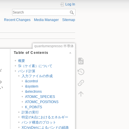
Log In
Recent Changes
Media Manager
Sitemap
quantumespresso:半導体
Table of Contents
概要
Si（ケイ素）について
ギ
バンド計算
。
入力ファイルの作成
&control
つ
&system
い
&electrons
ATOMIC_SPECIES
ATOMIC_POSITIONS
K_POINTS
計算の実行
特定のk点におけるエネルギー
バンド構造のプロット
XCrysDenによるバンドの経路