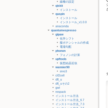
線種の設定
qiskit
インストール
quspin
インストール
インストール_v1.0.0
anaconda
quantumespresso
gipaw
化学シフト
擬ポテンシャルの作成
電場勾配
phonon
フォノンの計算
upftools
仮想結晶近似
wannier90
srvo3
cif2cell
dft_u
dft_uその2
gwl
respack
インストール方法
インストール方法_6.7
インストール方法_7.3