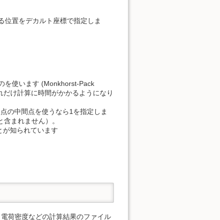
内における位置をデカルト座標で指定しま
います (Monkhorst-Pack
それだけ計算に時間がかかるようになり
と点の中間点を使うなら1を指定しま
と含まれません）。
とが知られています
ルと、電荷密度などの計算結果のファイル