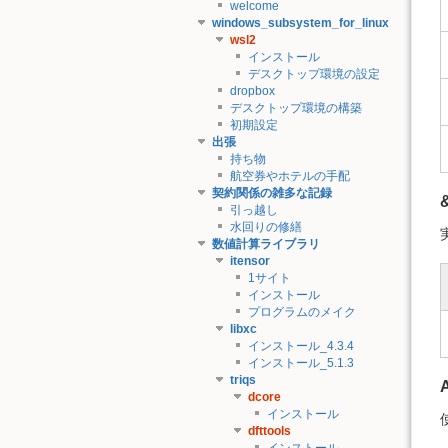
welcome
windows_subsystem_for_linux
wsl2
インストール
デスクトップ環境の設定
dropbox
デスクトップ環境の構築
初期設定
出張
持ち物
航空券やホテルの手配
契約関係の雑多な記録
引っ越し
水回りの修繕
数値計算ライブラリ
itensor
1サイト
インストール
プログラムのメイク
libxc
インストール_4.3.4
インストール_5.1.3
triqs
dcore
インストール
dfttools
インストール