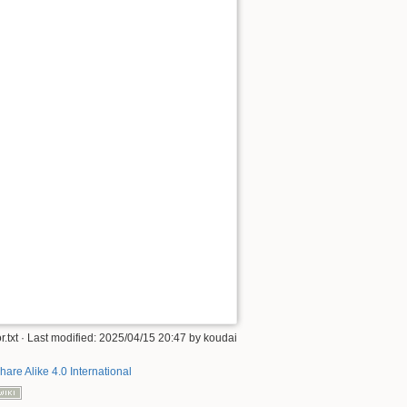
txt
· Last modified: 2025/04/15 20:47 by
koudai
hare Alike 4.0 International