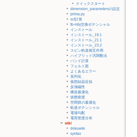
クイックスタート
dimension_parametersの設定
prima.py
scf計算
tb-mbj交換ポテンシャル
インストール
インストール_19.1
インストール_21.1
インストール_23.2
スピン軌道相互作用
ハイブリッド汎関数法
バンド計算
フェルミ面
よくあるエラー
並列化
仮想結晶近似
反強磁性
構造最適化
状態密度
空間群の最適化
軌道ポテンシャル
電場勾配
電荷密度分布
wiki
dokuwiki
syntax