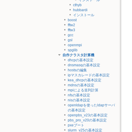
cthyb
hubbardi
インストール
boost
fftw2
fftw3
gcc
gsl
openmpi
spglib
自作クラスタ計算機
dhcpの基本設定
dnsmasqの基本設定
hostsの編集
ipマスカレードの基本設定
kea_dhcpの基本設定
mdnsの基本設定
mpiによる並列計算
nfsの基本設定
nisの基本設定
openldapを使ったldapサーバ
の基本設定
openpbs_v23の基本設定
pbs_pro_v20の基本設定
pxeブート
slurm_v25の基本設定