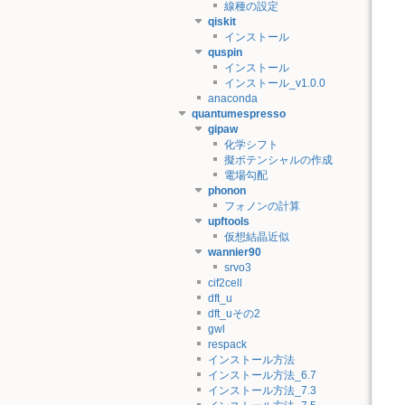
線種の設定
qiskit
インストール
quspin
インストール
インストール_v1.0.0
anaconda
quantumespresso
gipaw
化学シフト
擬ポテンシャルの作成
電場勾配
phonon
フォノンの計算
upftools
仮想結晶近似
wannier90
srvo3
cif2cell
dft_u
dft_uその2
gwl
respack
インストール方法
インストール方法_6.7
インストール方法_7.3