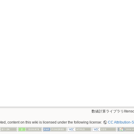
数値計算ライブラリ/itensor.
ed, content on this wiki is licensed under the following license:
CC Attribution-S