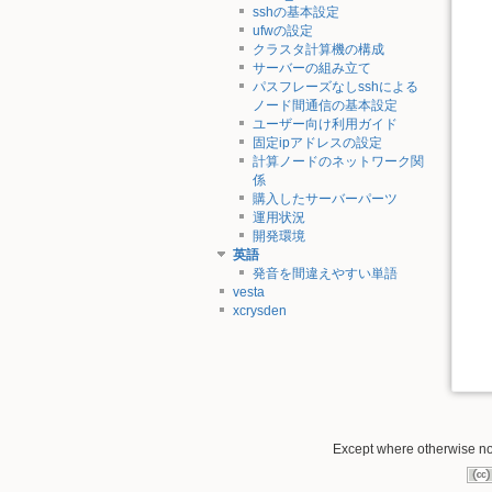
sshの基本設定
ufwの設定
クラスタ計算機の構成
サーバーの組み立て
パスフレーズなしsshによる
ノード間通信の基本設定
ユーザー向け利用ガイド
固定ipアドレスの設定
計算ノードのネットワーク関
係
購入したサーバーパーツ
運用状況
開発環境
英語
発音を間違えやすい単語
vesta
xcrysden
Except where otherwise not