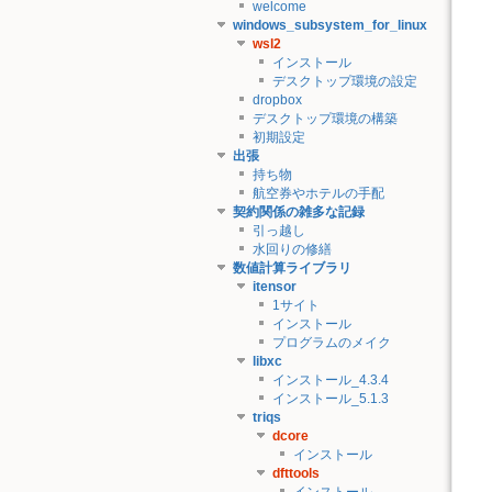
welcome
windows_subsystem_for_linux
wsl2
インストール
デスクトップ環境の設定
dropbox
デスクトップ環境の構築
初期設定
出張
持ち物
航空券やホテルの手配
契約関係の雑多な記録
引っ越し
水回りの修繕
数値計算ライブラリ
itensor
1サイト
インストール
プログラムのメイク
libxc
インストール_4.3.4
インストール_5.1.3
triqs
dcore
インストール
dfttools
インストール