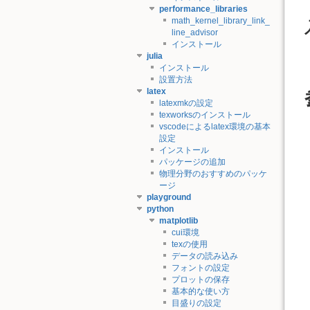
performance_libraries
math_kernel_library_link_
line_advisor
インストール
julia
インストール
設置方法
latex
latexmkの設定
texworksのインストール
vscodeによるlatex環境の基本
設定
インストール
パッケージの追加
物理分野のおすすめのパッケ
ージ
playground
python
matplotlib
cui環境
texの使用
データの読み込み
フォントの設定
プロットの保存
基本的な使い方
目盛りの設定