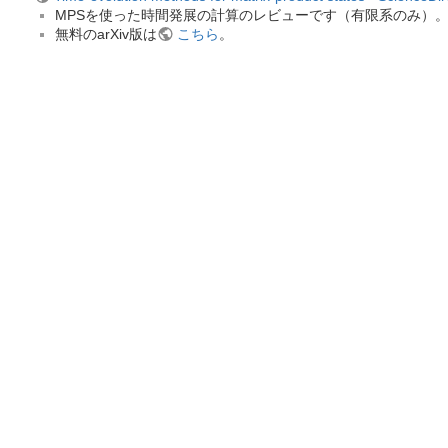
MPSを使った時間発展の計算のレビューです（有限系のみ）
無料のarXiv版は
こちら
。