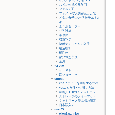
インストール方法_7.5
スピン軌道相互作用
フェルミ面
フォノンの状態密度と分散
メタン分子のgw準粒子エネル
ギー
よくあるエラー
並列計算
半導体
収束判定
擬ポテンシャルの入手
構造緩和
磁性体
部分状態密度
金属
torque
インストール
ぼっちtorque
ubuntu
epsファイルを閲覧する方法
vestaを無理やり開く方法
wps_officeのインストール
ストレージのフォーマット
ネットワーク帯域幅の測定
日本語入力
wien2k
wien2wannier