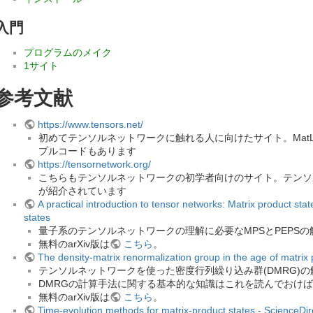
入門
プログラムのメイク
1サイト
参考文献
https://www.tensors.net/
初めてテンソルネットワークに触れる人に向けたサイト。MatLab/J
プルコードもあります
https://tensornetwork.org/
こちらもテンソルネットワークの初学者向けのサイト。テンソ
が紹介されています
A practical introduction to tensor networks: Matrix product sta
states
量子系のテンソルネットワークの理解に必要なMPSとPEPSの
無料のarXiv版は
こちら
。
The density-matrix renormalization group in the age of matrix 
テンソルネットワークを使った密度行列繰り込み群(DMRG)
DMRGの計算手法に関する基本的な知識はこれを読んでおけ
無料のarXiv版は
こちら
。
Time-evolution methods for matrix-product states - ScienceDir