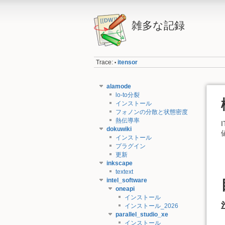
雑多な記録
Trace:
itensor
•
alamode
lo-to分裂
インストール
フォノンの分散と状態密度
熱伝導率
dokuwiki
インストール
プラグイン
更新
inkscape
textext
intel_software
oneapi
インストール
インストール_2026
parallel_studio_xe
インストール