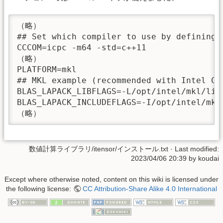
（略）

## Set which compiler to use by defining C
CCCOM=icpc -m64 -std=c++11

（略）

PLATFORM=mkl

## MKL example (recommended with Intel C+
BLAS_LAPACK_LIBFLAGS=-L/opt/intel/mkl/lib
BLAS_LAPACK_INCLUDEFLAGS=-I/opt/intel/mkl/
（略）
数値計算ライブラリ/itensor/インストール.txt
· Last modified:
2023/04/06 20:39 by
koudai
Except where otherwise noted, content on this wiki is licensed under
the following license:
CC Attribution-Share Alike 4.0 International