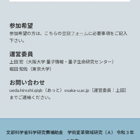
参加希望
参加希望の方は、こちらの
登録フォーム
に必要事項をご記入
下さい。
運営委員
上田 宏（大阪大学 量子情報・量子生命研究センター）
堀田 知佐（東京大学）
お問い合わせ
ueda.hiroshi.qiqb（あっと）osaka-u.ac.jp［運営委員：上田］
までご連絡ください。
文部科学省科学研究費補助金 学術変革領域研究（Ａ） 令和３年