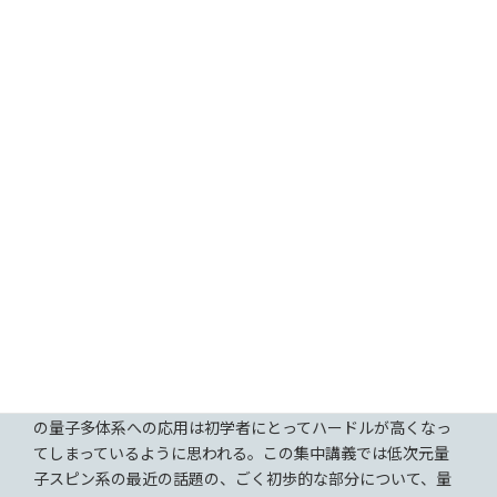
してもらえるような構成を目指しています。広く若手～ベテ
ランの研究者の皆様の参加をお待ちしています。
第1回 集中講義タイトル
「
量子場理論で理解する低次元系の磁性
」
講師
古谷 峻介（東京大学）［D02班・領域PD］
概要
物性物理において量子場理論は、物質が低温において示す多
彩な協同現象の物理を理解するための道具として主に用いら
れてきた。
低次元量子多体系、特に1次元量子多体系は量子場
理論の重要な応用例として、2000年代までに多くの研究が行
われ、現在も1次元量子系や量子場理論の素養が必要とされる
場面は多い。
しかし多くの研究成果があるために量子場理論
の量子多体系への応用は初学者にとってハードルが高くなっ
てしまっているように思われる。
この集中講義では低次元量
子スピン系の最近の話題の、ごく初歩的な部分について、量