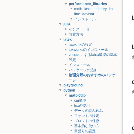
performance_libraries
math_kernel_library_link_
line_advisor
インストール
julia
インストール
設置方法
latex
latexmkの設定
texworksのインストール
vscodeによるlatex環境の基本
設定
インストール
パッケージの追加
物理分野のおすすめのパッケ
ージ
playground
python
matplotlib
cui環境
texの使用
データの読み込み
フォントの設定
プロットの保存
基本的な使い方
目盛りの設定