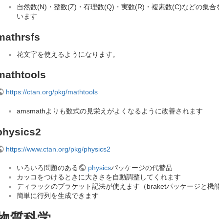
自然数(N)・整数(Z)・有理数(Q)・実数(R)・複素数(C)など
います
mathrsfs
花文字を使えるようになります。
mathtools
https://ctan.org/pkg/mathtools
amsmathよりも数式の見栄えがよくなるように改善されます
physics2
https://www.ctan.org/pkg/physics2
いろいろ問題のある
physics
パッケージの代替品
カッコをつけるときに大きさを自動調整してくれます
ディラックのブラケット記法が使えます（braketパッケージと
簡単に行列を生成できます
物質科学