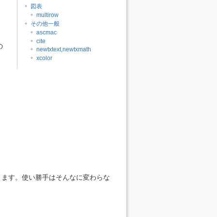
図表
multirow
その他一般
ascmac
cite
の
newtxtext,newtxmath
xcolor
ります。使い勝手はそんなに変わらな