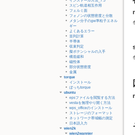
インストール方法_7.5
スピン軌道相互作用
フェルミ面
フォノンの状態密度と分散
メタン分子のgw準粒子エネル
ギー
よくあるエラー
並列計算
半導体
収束判定
擬ポテンシャルの入手
構造緩和
磁性体
部分状態密度
金属
torque
インストール
ぼっちtorque
ubuntu
epsファイルを閲覧する方法
vestaを無理やり開く方法
wps_officeのインストール
ストレージのフォーマット
ネットワーク帯域幅の測定
日本語入力
wien2k
wien2wannier