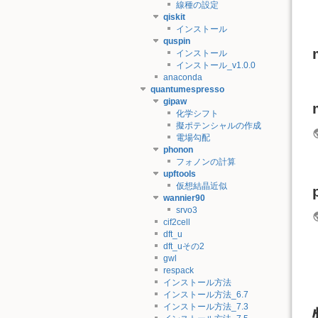
線種の設定
qiskit
インストール
quspin
インストール
インストール_v1.0.0
anaconda
quantumespresso
gipaw
化学シフト
擬ポテンシャルの作成
電場勾配
phonon
フォノンの計算
upftools
仮想結晶近似
wannier90
srvo3
cif2cell
dft_u
dft_uその2
gwl
respack
インストール方法
インストール方法_6.7
インストール方法_7.3