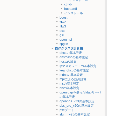
cthyb
hubbardi
インストール
boost
fftw2
fftw3
gcc
gsl
openmpi
spglib
自作クラスタ計算機
dhcpの基本設定
dnsmasqの基本設定
hostsの編集
ipマスカレードの基本設定
kea_dhcpの基本設定
mdnsの基本設定
mpiによる並列計算
nfsの基本設定
nisの基本設定
openldapを使ったldapサーバ
の基本設定
openpbs_v23の基本設定
pbs_pro_v20の基本設定
pxeブート
slurm_v25の基本設定