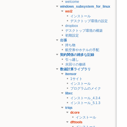
welcome
windows_subsystem_for_linux
wsl2
インストール
デスクトップ環境の設定
dropbox
デスクトップ環境の構築
初期設定
出張
持ち物
航空券やホテルの手配
契約関係の雑多な記録
引っ越し
水回りの修繕
数値計算ライブラリ
itensor
1サイト
インストール
プログラムのメイク
libxc
インストール_4.3.4
インストール_5.1.3
triqs
dcore
インストール
dfttools
インストール