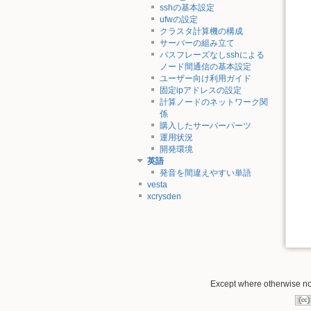
sshの基本設定
ufwの設定
クラスタ計算機の構成
サーバーの組み立て
パスフレーズなしsshによる
ノード間通信の基本設定
ユーザー向け利用ガイド
固定ipアドレスの設定
計算ノードのネットワーク関
係
購入したサーバーパーツ
運用状況
開発環境
英語
発音を間違えやすい単語
vesta
xcrysden
Except where otherwise not