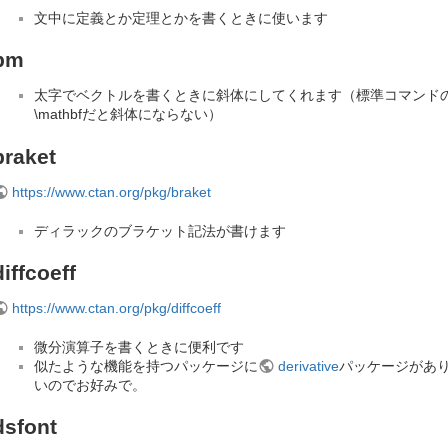
文中に定義とか定理とかを書くときに使います
bm
太字でベクトルを書くときに斜体にしてくれます（標準コマンド
\mathbfだと斜体にならない）
braket
https://www.ctan.org/pkg/braket
ディラックのブラケット記法が書けます
diffcoeff
https://www.ctan.org/pkg/diffcoeff
微分演算子を書くときに便利です
似たような機能を持つパッケージに
derivative
パッケージがあ
いのでお好みで。
dsfont