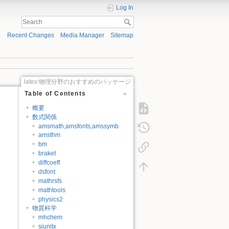
Log In
Recent Changes
Media Manager
Sitemap
latex:物理分野のおすすめのパッケージ
Table of Contents
概要
数式関係
。
amsmath,amsfonts,amssymb
amsthm
bm
braket
diffcoeff
dsfont
mathrsfs
mathtools
physics2
物質科学
mhchem
siunitx