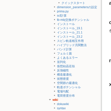
クイックスタート
dimension_parametersの設定
prima.py
scf計算
tb-mbj交換ポテンシャル
インストール
インストール_19.1
インストール_21.1
インストール_23.2
スピン軌道相互作用
ハイブリッド汎関数法
バンド計算
フェルミ面
よくあるエラー
並列化
仮想結晶近似
反強磁性
構造最適化
状態密度
空間群の最適化
軌道ポテンシャル
電場勾配
電荷密度分布
wiki
dokuwiki
syntax