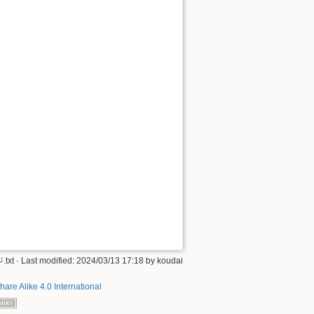
txt
· Last modified: 2024/03/13 17:18 by
koudai
hare Alike 4.0 International