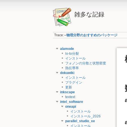
雑多な記録
Trace:
物理分野のおすすめのパッケージ
•
alamode
lo-to分裂
インストール
フォノンの分散と状態密度
熱伝導率
dokuwiki
インストール
プラグイン
更新
inkscape
textext
intel_software
oneapi
インストール
インストール_2026
parallel_studio_xe
インストール