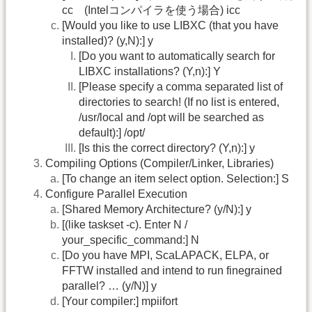
cc (Intelコンパイラを使う場合) icc
[Would you like to use LIBXC (that you have
installed)? (y,N):] y
[Do you want to automatically search for
LIBXC installations? (Y,n):] Y
[Please specify a comma separated list of
directories to search! (If no list is entered,
/usr/local and /opt will be searched as
default):] /opt/
[Is this the correct directory? (Y,n):] y
Compiling Options (Compiler/Linker, Libraries)
[To change an item select option. Selection:] S
Configure Parallel Execution
[Shared Memory Architecture? (y/N):] y
[(like taskset -c). Enter N /
your_specific_command:] N
[Do you have MPI, ScaLAPACK, ELPA, or
FFTW installed and intend to run finegrained
parallel? … (y/N)] y
[Your compiler:] mpiifort