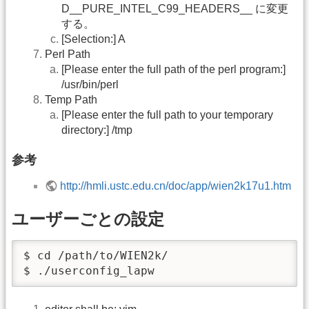
D__PURE_INTEL_C99_HEADERS__ に変更
する。
[Selection:] A
Perl Path
[Please enter the full path of the perl program:]
/usr/bin/perl
Temp Path
[Please enter the full path to your temporary
directory:] /tmp
参考
http://hmli.ustc.edu.cn/doc/app/wien2k17u1.htm
ユーザーごとの設定
$ cd /path/to/WIEN2k/

$ ./userconfig_lapw