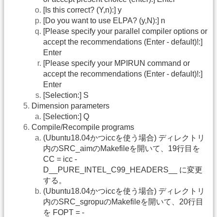
[Is this correct? (Y,n):] y
[Do you want to use ELPA? (y,N):] n
[Please specify your parallel compiler options or
accept the recommendations (Enter - default)!:]
Enter
[Please specify your MPIRUN command or
accept the recommendations (Enter - default)!:]
Enter
[Selection:] S
Dimension parameters
[Selection:] Q
Compile/Recompile programs
(Ubuntu18.04かつiccを使う場合) ディレクトリ
内のSRC_aimのMakefileを開いて、19行目を
CC = icc -
D__PURE_INTEL_C99_HEADERS__ に変更
する。
(Ubuntu18.04かつiccを使う場合) ディレクトリ
内のSRC_sgropuのMakefileを開いて、20行目
を FOPT = -