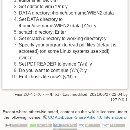
editor shall be: vim
Set editor to vim (Y/n): y
DATA directory: /home/username/WIEN2kdata
Set DATA directory to
/home/username/WIEN2kdata (Y/n): y
scratch directory: Enter
Set scratch directory to working directory: y
Specify your program to read pdf files (default is
acroread) (on some Linux systems use xpdf):
evince
Set PDFREADER to evince (Y/n): y
Do you want to continue (Y/n)?: y
Edit .rhosts file now? (y/N): n
wien2k/インストール.txt
· Last modified: 2021/06/27 22:04 by
127.0.0.1
Except where otherwise noted, content on this wiki is licensed under
the following license:
CC Attribution-Share Alike 4.0 International