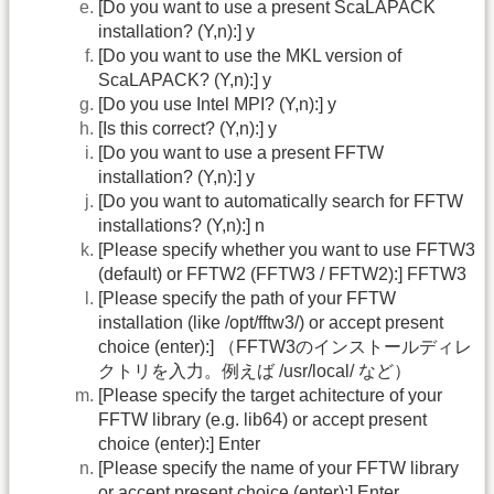
[Do you want to use a present ScaLAPACK
installation? (Y,n):] y
[Do you want to use the MKL version of
ScaLAPACK? (Y,n):] y
[Do you use Intel MPI? (Y,n):] y
[Is this correct? (Y,n):] y
[Do you want to use a present FFTW
installation? (Y,n):] y
[Do you want to automatically search for FFTW
installations? (Y,n):] n
[Please specify whether you want to use FFTW3
(default) or FFTW2 (FFTW3 / FFTW2):] FFTW3
[Please specify the path of your FFTW
installation (like /opt/fftw3/) or accept present
choice (enter):] （FFTW3のインストールディレ
クトリを入力。例えば /usr/local/ など）
[Please specify the target achitecture of your
FFTW library (e.g. lib64) or accept present
choice (enter):] Enter
[Please specify the name of your FFTW library
or accept present choice (enter):] Enter