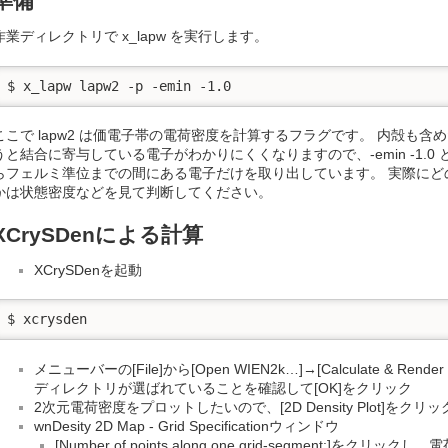
準備
作業ディレクトリで x_lapw を実行します。
$ x_lapw lapw2 -p -emin -1.0
ここで lapw2 は価電子帯の電荷密度を計算するフラグです。 内殻も
うと結合に寄与している電子がわかりにくくなりますので、-emin -1.0 とい
らフェルミ準位までの間にある電子だけを取り出しています。 実際にど
かは状態密度などを見て判断してください。
XCrySDenによる計算
XCrySDenを起動
$ xcrysden
メニューバーの[File]から[Open WIEN2k…]→[Calculate & Re
ディレクトリが選ばれていることを確認して[OK]をクリック
2次元電荷密度をプロットしたいので、[2D Density Plot]をクリッ
wnDesity 2D Map - Grid Specificationウィンドウ
[Number of points along one grid-segment:]