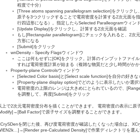
程度で十分）
[Three atoms spanning parallelogram selecti
原子を3つクリックすることで電荷密度を計算する2次元面を
行四辺形になる）。指定したらSelected Paralleogramウィン
[Update Display]をクリックし、計算する2次元面を確認
もし[Rectangular parallelogram]にチェックを入れ
方形になる
[Submit]をクリック
wnDensity - Specify Flagsウィンドウ
ここは何もせずに[OK]をクリック。計算のインプットファイル
すれば電荷密度計算が始まる（複雑な物質だと少し時間がかか
Property-plane Controlsウィンドウ
[Selected Color basis]と[Select scale function]を自分
[Property-plane display option]でどのように表示したいか
電荷密度の上限のレンジは大きめにとられているので、[Ranges]タブ内の[
を調整して、再度[Submit]をクリック
以上で2次元電荷密度分布を描くことができます。 電荷密度の表示に原
[Modify]→[Ball Factor]で原子サイズを調整することができます。
XCrySDenを閉じた後、再び度電荷密度が確認したくなった場合は、XCrySDe
WIEN2k…]→[Render pre-Calculated Density]で作業ディレク