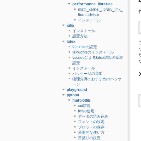
performance_libraries
math_kernel_library_link_
line_advisor
インストール
julia
インストール
設置方法
latex
latexmkの設定
texworksのインストール
vscodeによるlatex環境の基本
設定
インストール
パッケージの追加
物理分野のおすすめのパッケ
ージ
playground
python
matplotlib
cui環境
texの使用
データの読み込み
フォントの設定
プロットの保存
基本的な使い方
目盛りの設定