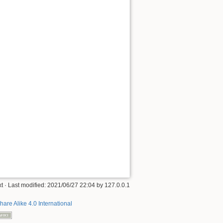
t
· Last modified: 2021/06/27 22:04 by
127.0.0.1
hare Alike 4.0 International