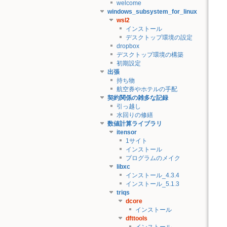
welcome
windows_subsystem_for_linux
wsl2
インストール
デスクトップ環境の設定
dropbox
デスクトップ環境の構築
初期設定
出張
持ち物
航空券やホテルの手配
契約関係の雑多な記録
引っ越し
水回りの修繕
数値計算ライブラリ
itensor
1サイト
インストール
プログラムのメイク
libxc
インストール_4.3.4
インストール_5.1.3
triqs
dcore
インストール
dfttools
インストール