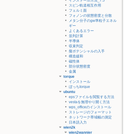
インストール方法_7.5
スピン軌道相互作用
フェルミ面
フォノンの状態密度と分散
メタン分子のgw準粒子エネル
ギー
よくあるエラー
並列計算
半導体
収束判定
擬ポテンシャルの入手
構造緩和
磁性体
部分状態密度
金属
torque
インストール
ぼっちtorque
ubuntu
epsファイルを閲覧する方法
vestaを無理やり開く方法
wps_officeのインストール
ストレージのフォーマット
ネットワーク帯域幅の測定
日本語入力
wien2k
wien2wannier