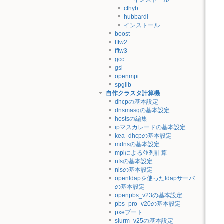
cthyb
hubbardi
インストール
boost
fftw2
fftw3
gcc
gsl
openmpi
spglib
自作クラスタ計算機
dhcpの基本設定
dnsmasqの基本設定
hostsの編集
ipマスカレードの基本設定
kea_dhcpの基本設定
mdnsの基本設定
mpiによる並列計算
nfsの基本設定
nisの基本設定
openldapを使ったldapサーバ
の基本設定
openpbs_v23の基本設定
pbs_pro_v20の基本設定
pxeブート
slurm_v25の基本設定