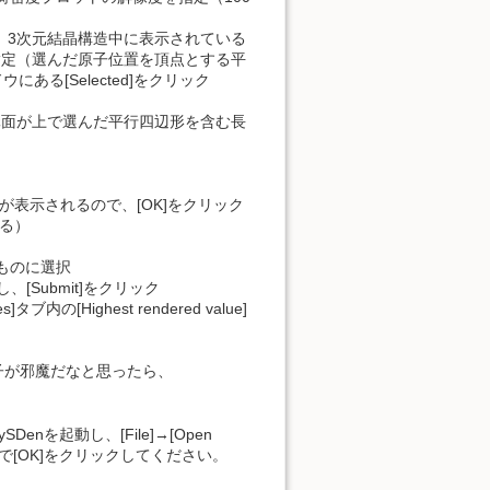
on]をクリックし、3次元結晶構造中に表示されている
指定（選んだ原子位置を頂点とする平
ドウにある[Selected]をクリック
ると、2次元面が上で選んだ平行四辺形を含む長
が表示されるので、[OK]をクリック
る）
の好きなものに選択
選択し、[Submit]をクリック
Highest rendered value]
子が邪魔だなと思ったら、
nを起動し、[File]→[Open
トリを選んで[OK]をクリックしてください。