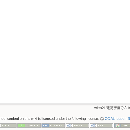
wien2k/電荷密度分布.tx
ed, content on this wiki is licensed under the following license:
CC Attribution-S