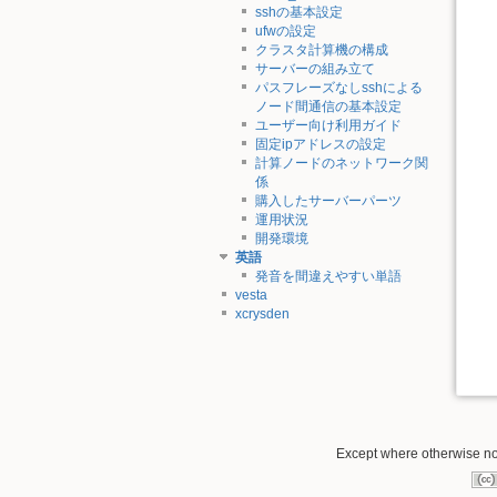
sshの基本設定
ufwの設定
クラスタ計算機の構成
サーバーの組み立て
パスフレーズなしsshによる
ノード間通信の基本設定
ユーザー向け利用ガイド
固定ipアドレスの設定
計算ノードのネットワーク関
係
購入したサーバーパーツ
運用状況
開発環境
英語
発音を間違えやすい単語
vesta
xcrysden
Except where otherwise not