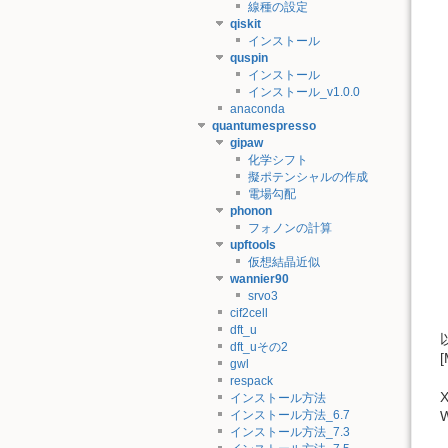
線種の設定
qiskit
インストール
quspin
インストール
インストール_v1.0.0
anaconda
quantumespresso
gipaw
化学シフト
擬ポテンシャルの作成
電場勾配
phonon
フォノンの計算
upftools
仮想結晶近似
wannier90
srvo3
cif2cell
dft_u
dft_uその2
gwl
respack
インストール方法
インストール方法_6.7
インストール方法_7.3