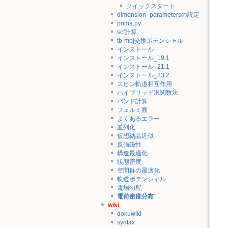
クイックスタート
dimension_parametersの設定
prima.py
scf計算
tb-mbj交換ポテンシャル
インストール
インストール_19.1
インストール_21.1
インストール_23.2
スピン軌道相互作用
ハイブリッド汎関数法
バンド計算
フェルミ面
よくあるエラー
並列化
仮想結晶近似
反強磁性
構造最適化
状態密度
空間群の最適化
軌道ポテンシャル
電場勾配
電荷密度分布
wiki
dokuwiki
syntax