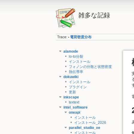
雑多な記録
Trace:
電荷密度分布
•
alamode
lo-to分裂
インストール
フォノンの分散と状態密度
熱伝導率
dokuwiki
インストール
プラグイン
更新
inkscape
textext
intel_software
oneapi
インストール
インストール_2026
parallel_studio_xe
インストール