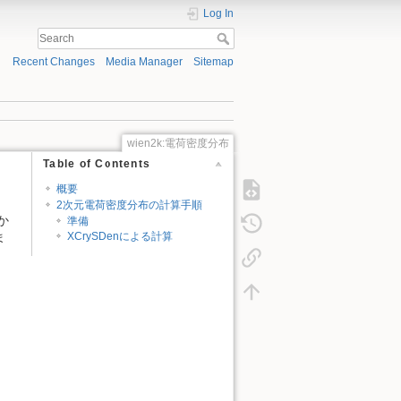
Log In
Recent Changes
Media Manager
Sitemap
wien2k:電荷密度分布
Table of Contents
概要
2次元電荷密度分布の計算手順
か
準備
ま
XCrySDenによる計算