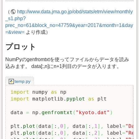
（
http://www.data.jma.go.jp/obd/stats/etrn/view/monthly
_s1.php?
prec_no=61&block_no=47759&year=2017&month=1&day
=&view=
より作成）
プロット
NumPyのgenfromtxtを使ってファイルからデータを読み
込みます。 data[:,n]にn+1列目のデータが入ります。
temp.py
import
 numpy 
as
import
 matplotlib.
pyplot
as
 plt

data 
=
 np.
genfromtxt
(
"kyoto.dat"
)
plt.
plot
(
data
[
:
,
0
]
,
 data
[
:
,
1
]
,
 label
=
"Dai
plt.
plot
(
data
[
:
,
0
]
,
 data
[
:
,
2
]
,
 label
=
"Rec