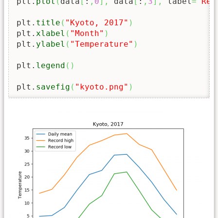
plt.
plot
(
data
[
:
,
0
]
,
 data
[
:
,
3
]
,
 label
=
"Rec
plt.
title
(
"Kyoto, 2017"
)
plt.
xlabel
(
"Month"
)
plt.
ylabel
(
"Temperature"
)
plt.
legend
(
)
plt.
savefig
(
"kyoto.png"
)