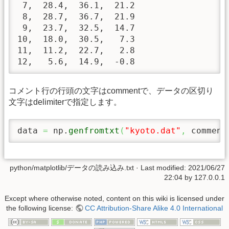
 7,  28.4,  36.1,  21.2

 8,  28.7,  36.7,  21.9

 9,  23.7,  32.5,  14.7

10,  18.0,  30.5,   7.3

11,  11.2,  22.7,   2.8

12,   5.6,  14.9,  -0.8
コメント行の行頭の文字はcommentで、データの区切り
文字はdelimiterで指定します。
data 
=
 np.
genfromtxt
(
"kyoto.dat"
,
 comment
python/matplotlib/データの読み込み.txt
· Last modified: 2021/06/27
22:04 by
127.0.0.1
Except where otherwise noted, content on this wiki is licensed under
the following license:
CC Attribution-Share Alike 4.0 International